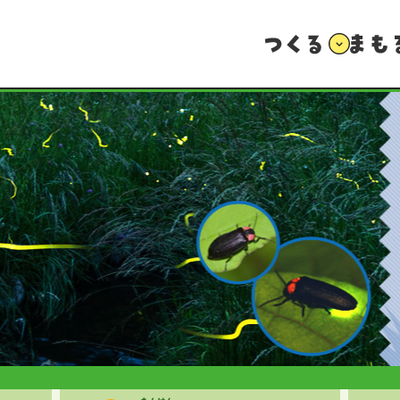
つくる
まもる