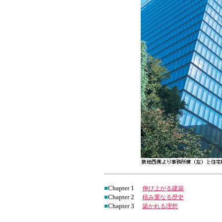
■
Chapter 1
伸び上がる建築
■
Chapter 2
積み重なる歴史
■
Chapter 3
築かれる理想