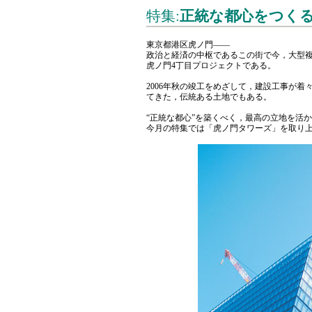
特集:
正統な都心をつく
東京都港区虎ノ門——
政治と経済の中枢であるこの街で今，大型
虎ノ門4丁目プロジェクトである。
2006年秋の竣工をめざして，建設工事が着
てきた，伝統ある土地でもある。
“正統な都心”を築くべく，最高の立地を活
今月の特集では「虎ノ門タワーズ」を取り