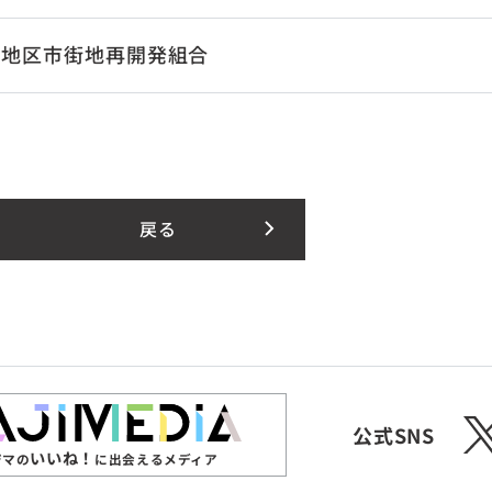
口地区市街地再開発組合
戻る
X
公式SNS
いいね！
ジマの
に出会えるメディア