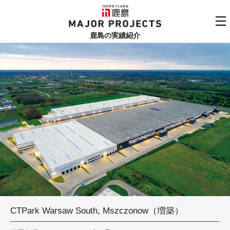
鹿島
MAJOR PROJECTS
鹿島の実績紹介
実績紹介TOP
更新順でみる
関連リンク
よくあるご質問
用途でさがす
鹿島建設株式会社
個人情報保護方針
竣工年でさがす
お問い合わせ
地域でさがす
あいうえお順
CTPark Warsaw South, Mszczonow（増築）