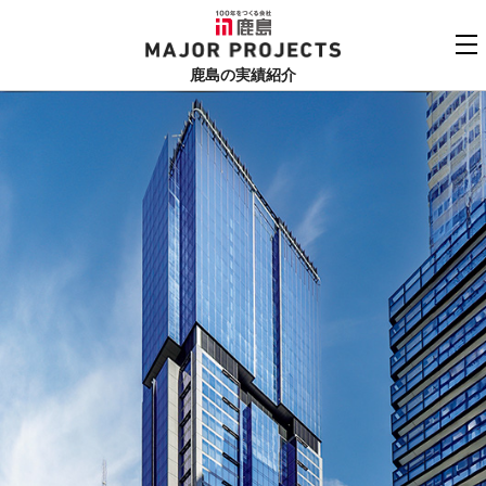
鹿島
MAJOR PROJECTS
鹿島の実績紹介
実績紹介TOP
更新順でみる
関連リンク
よくあるご質問
用途でさがす
鹿島建設株式会社
個人情報保護方針
竣工年でさがす
お問い合わせ
地域でさがす
あいうえお順