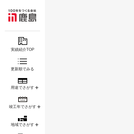
MAJOR
鹿島
PROJECTS
実績紹介TOP
更新順でみる
用途でさがす
竣工年でさがす
地域でさがす