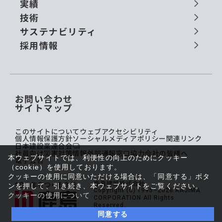
実績
技術
サステナビリティ
採用情報
お問い合わせ
サイトマップ
このサイトについて
ウェブアクセシビリティ
個人情報保護方針
ソーシャルメディアポリシー
関連リンク
日本建設業連合会
社員向け災害対策情報
外部通報窓口
協力会社の皆様へ
本ウェブサイトでは、利便性の向上のためにクッキー
電子公告
（cookie）を使用しております。
クッキーの使用に同意いただける場合は、「同意する」ボタ
鹿島建設株式会社
ンを押して、引き続き、本ウェブサイトをご覧ください。
Copyright (C) 1995–2026 KAJIMA
クッキーの使用について
CORPORATION All Rights
Reserved.
同意する