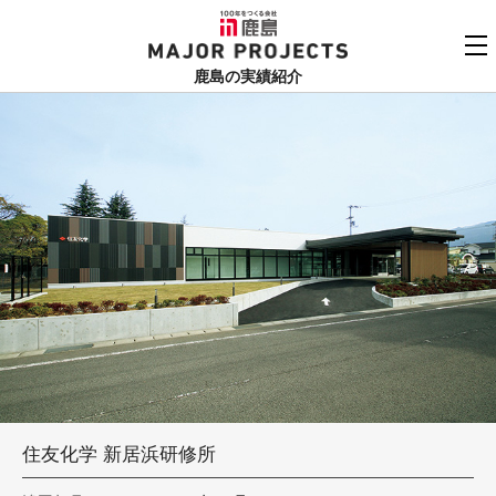
鹿島
MAJOR PROJECTS
鹿島の実績紹介
実績紹介TOP
更新順でみる
関連リンク
よくあるご質問
用途でさがす
鹿島建設株式会社
個人情報保護方針
竣工年でさがす
お問い合わせ
地域でさがす
あいうえお順
住友化学 新居浜研修所