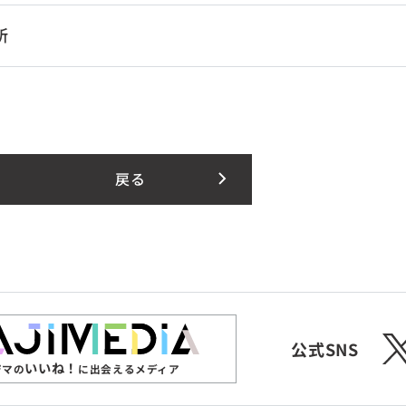
所
戻る
X
公式SNS
いいね！
ジマの
に出会えるメディア