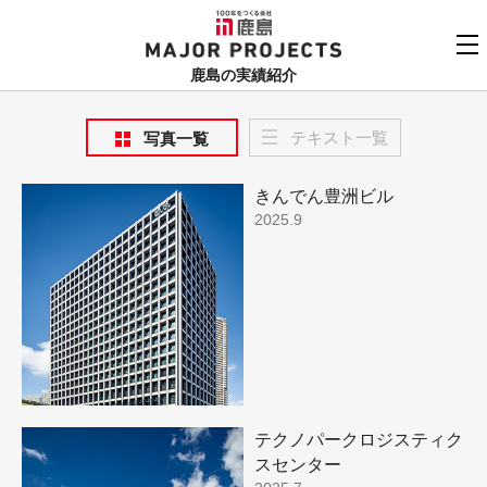
鹿島
MAJOR PROJECTS
鹿島の実績紹介
実績紹介TOP
テキスト一覧
写真一覧
更新順でみる
関連リンク
きんでん豊洲ビル
よくあるご質問
2025.9
用途でさがす
鹿島建設株式会社
個人情報保護方針
竣工年でさがす
お問い合わせ
地域でさがす
あいうえお順
テクノパークロジスティク
スセンター