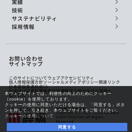
実績
技術
サステナビリティ
採用情報
お問い合わせ
サイトマップ
このサイトについて
ウェブアクセシビリティ
個人情報保護方針
ソーシャルメディアポリシー
関連リンク
日本建設業連合会
社員向け災害対策情報
外部通報窓口
協力会社の皆様へ
本ウェブサイトでは、利便性の向上のためにクッキー
電子公告
（cookie）を使用しております。
クッキーの使用に同意いただける場合は、「同意する」ボタ
鹿島建設株式会社
ンを押して、引き続き、本ウェブサイトをご覧ください。
Copyright (C) 1995–2026 KAJIMA
クッキーの使用について
CORPORATION All Rights
Reserved.
同意する