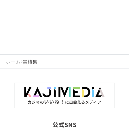
閉じる
岡山県
長崎県
広島県
熊本県
静岡県
愛知県
閉じる
米国
アラブ首長国連邦
山口県
大分県
徳島県
宮崎県
三重県
岐阜県
アルジェリア
インド
香川県
鹿児島県
愛媛県
沖縄県
閉じる
インドネシア
エジプト・アラブ共
高知県
閉じる
ホーム
実績集
エチオピア
オーストラリア
閉じる
ザンビア
シンガポール
ジンバブエ
スリランカ
いいね！
カジマの
に出会えるメディア
タイ
台湾
公式SNS