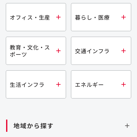
オフィス・生産
暮らし・医療
教育・文化・ス
オフィス
集合住宅
交通インフラ
ポーツ
生産・研究施設
宿泊施設
倉庫・物流施設
商業施設
医療・福祉施設
学校・教育施設
鉄道
生活インフラ
エネルギー
閉じる
文化・スポーツ施設
橋梁
閉じる
歴史的建造物
トンネル
道路
ダム
再生可能エネルギー
閉じる
空港施設
地域から探す
処理場・リサイクル施設
港湾/海洋施設
閉じる
上下水道施設