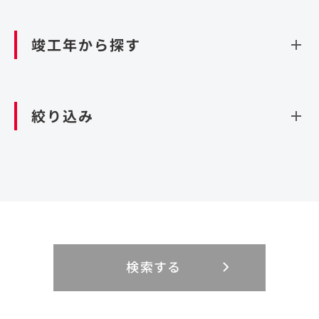
資源循環（廃棄物利活用施設）
閉じる
竣工年から探す
造成
北海道・東北
関東
閉じる
絞り込み
北海道
茨城県
青森県
栃木県
中部
近畿
岩手県
群馬県
宮城県
埼玉県
設計・施工
新潟県
京都府
富山県
大阪府
秋田県
千葉県
山形県
東京都
大規模複合開発
中国・四国
九州・沖縄
PFI
石川県
滋賀県
福井県
兵庫県
福島県
神奈川県
事業用地
検索する
リニューアル
鳥取県
福岡県
島根県
佐賀県
長野県
奈良県
山梨県
和歌山県
海外
閉じる
閉じる