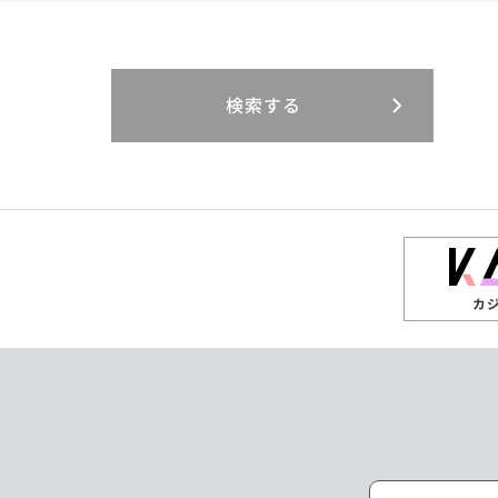
閉じる
閉じる
閉じる
三重県
岐阜県
山口県
大分県
インドネシア
徳島県
宮崎県
エジプト・アラブ
香川県
鹿児島県
リニューアル
検索する
閉じる
閉じる
閉じる
高知県
ザンビア
シンガポール
閉じる
タイ
台湾
カ
ニュージーランド
パラオ
ポーランド
マレーシア