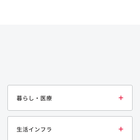
暮らし・医療
生活インフラ
庫・物流施設
医療・福祉施設
歴史的建造物