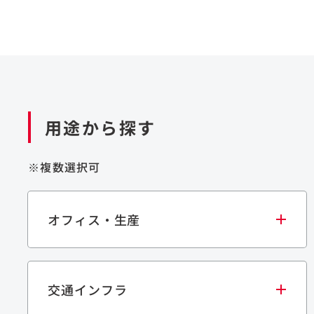
用途から探す
※複数選択可
オフィス・生産
交通インフラ
オフィス
集合住宅
学校・教育施設
生産・研究施設
宿泊施設
文化・スポーツ施設
商業施設
倉