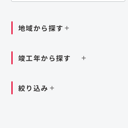
閉じる
閉じる
閉じる
鉄道
ダム
再生可能エネルギー
処理場・リサイクル施設
橋梁
トン
地域から探す
閉じる
空港施設
造成
港湾/海洋施設
竣工年から探す
北海道・東北
関東
閉じる
閉じる
絞り込み
中国・四国
九州・沖縄
北海道
茨城県
新潟県
京都府
青森県
栃木県
富山県
大阪府
岩手県
群馬県
石川県
滋賀県
秋田県
千葉県
長野県
奈良県
山形県
東京都
山梨県
和歌山県
福島県
神奈川県
静岡県
鳥取県
福岡県
米国
島根県
佐賀県
アラブ首長国連邦
岡山県
長崎県
設計・施工
大規模複合開発