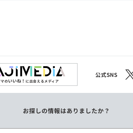
共和国
愛媛県
沖縄県
エチオピア
オーストラリア
ジンバブエ
スリランカ
X
チェコ
中国
公式SNS
いいね！
ジマの
に出会えるメディア
フィリピン
ベトナム
お探しの情報はありましたか？
ミャンマー
メキシコ