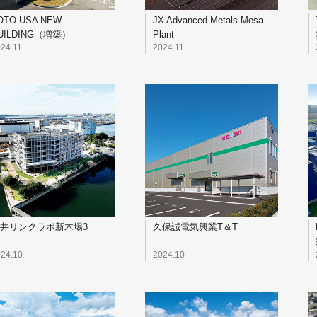
OTO USA NEW
JX Advanced Metals Mesa
UILDING（増築）
Plant
24.11
2024.11
井リンクラボ新木場3
久保誠電気興業T＆T
24.10
2024.10