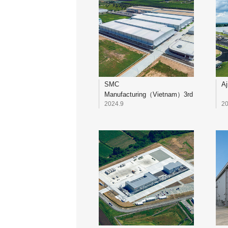
SMC
Aj
Manufacturing（Vietnam）3rd
Factory Factory3・4
2024.9
20