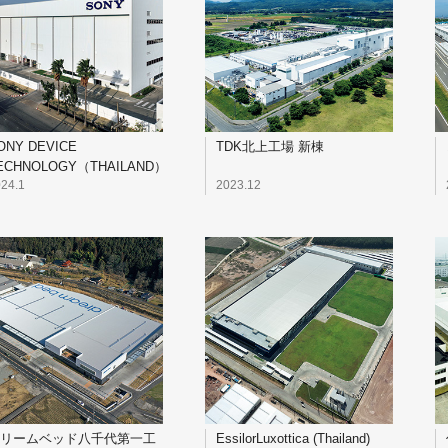
ONY DEVICE
TDK北上工場 新棟
ECHNOLOGY（THAILAND）
UILDING 4
24.1
2023.12
リームベッド八千代第一工
EssilorLuxottica (Thailand)