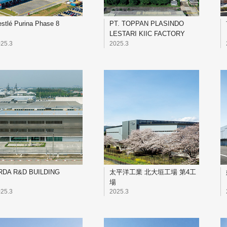
stlé Purina Phase 8
PT. TOPPAN PLASINDO
LESTARI KIIC FACTORY
25.3
2025.3
RDA R&D BUILDING
太平洋工業 北大垣工場 第4工
場
25.3
2025.3