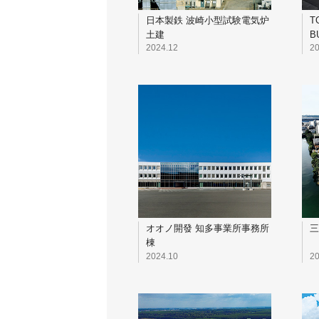
日本製鉄 波崎小型試験電気炉
T
土建
B
2024.12
20
オオノ開發 知多事業所事務所
三
棟
2024.10
20