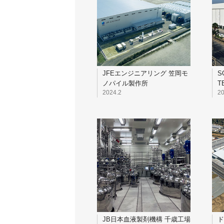
JFEエンジニアリング 笠岡モ
S
ノパイル製作所
T
B
2024.2
20
JB日本血液製剤機構 千歳工場
ド