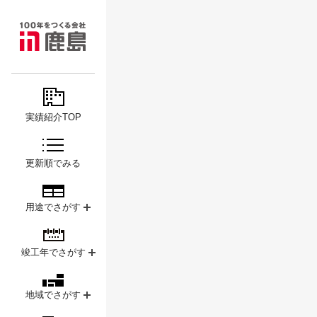
MAJOR
鹿島
PROJECTS
実績紹介TOP
更新順でみる
用途でさがす
竣工年でさがす
地域でさがす