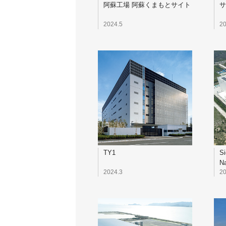
阿蘇工場 阿蘇くまもとサイト
サ
2024.5
20
TY1
S
Na
2024.3
20