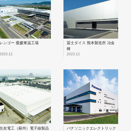
レンゴー 愛媛東温工場
冨士ダイス 熊本製造所 冶金
棟
2023.12
2023.12
住友電工（蘇州）電子線製品
パナソニックエレクトリック