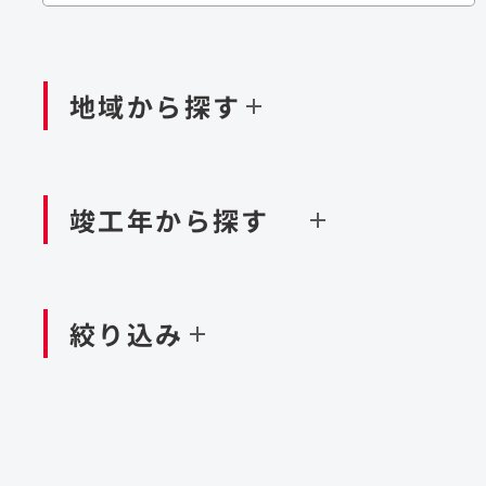
閉じる
閉じる
閉じる
鉄道
ダム
再生可能エネルギー
処理場・リサイクル施設
橋梁
トン
地域から探す
閉じる
空港施設
造成
港湾/海洋施設
竣工年から探す
北海道・東北
関東
閉じる
閉じる
絞り込み
中国・四国
九州・沖縄
北海道
茨城県
新潟県
京都府
青森県
栃木県
富山県
大阪府
岩手県
群馬県
石川県
滋賀県
秋田県
千葉県
長野県
奈良県
山形県
東京都
山梨県
和歌山県
福島県
神奈川県
静岡県
鳥取県
福岡県
米国
島根県
佐賀県
アラブ首長国連邦
岡山県
長崎県
設計・施工
大規模複合開発