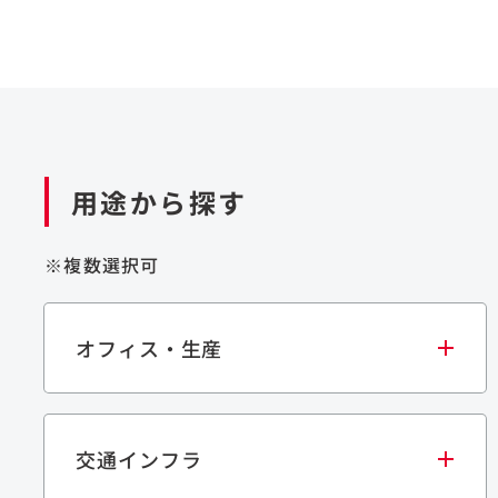
用途から探す
※複数選択可
オフィス・生産
交通インフラ
オフィス
集合住宅
学校・教育施設
生産・研究施設
宿泊施設
文化・スポーツ施設
商業施設
倉