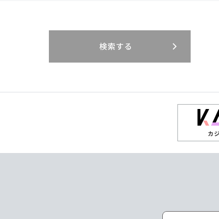
閉じる
閉じる
閉じる
三重県
岐阜県
山口県
大分県
インドネシア
徳島県
宮崎県
エジプト・アラブ
香川県
鹿児島県
リニューアル
検索する
閉じる
閉じる
閉じる
高知県
ザンビア
シンガポール
閉じる
タイ
台湾
カ
ニュージーランド
パラオ
ポーランド
マレーシア