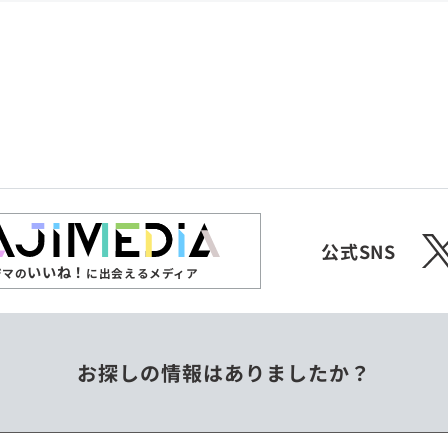
共和国
愛媛県
沖縄県
エチオピア
オーストラリア
ジンバブエ
スリランカ
X
チェコ
中国
公式SNS
いいね！
ジマの
に出会えるメディア
フィリピン
ベトナム
お探しの情報はありましたか？
ミャンマー
メキシコ