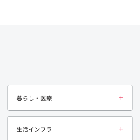
暮らし・医療
生活インフラ
庫・物流施設
医療・福祉施設
歴史的建造物