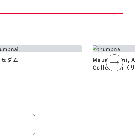
なせダム
Mauna Lani, 
Collectio