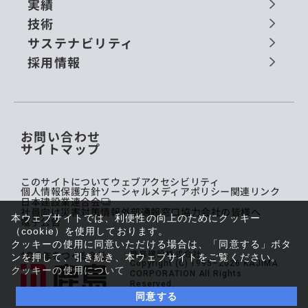
実績
技術
サステナビリティ
採用情報
お問い合わせ
サイトマップ
このサイトについて
ウェブアクセシビリティ
個人情報保護方針
ソーシャルメディアポリシー
関連リンク
日本建設業連合会
社員向け災害対策情報
外部通報窓口
協力会社の皆様へ
本ウェブサイトでは、利便性の向上のためにクッキー
電子公告
（cookie）を使用しております。
クッキーの使用に同意いただける場合は、「同意する」ボタ
鹿島建設株式会社
ンを押して、引き続き、本ウェブサイトをご覧ください。
Copyright (C) 1995–2026 KAJIMA
クッキーの使用について
CORPORATION All Rights
Reserved.
同意する