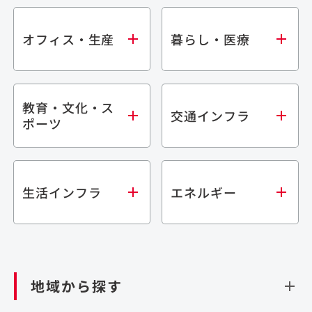
オフィス・生産
暮らし・医療
教育・文化・ス
オフィス
集合住宅
交通インフラ
ポーツ
生産・研究施設
宿泊施設
倉庫・物流施設
商業施設
医療・福祉施設
学校・教育施設
鉄道
生活インフラ
エネルギー
閉じる
文化・スポーツ施設
橋梁
閉じる
歴史的建造物
トンネル
道路
ダム
再生可能エネルギー
閉じる
空港施設
地域から探す
処理場・リサイクル施設
港湾/海洋施設
閉じる
上下水道施設