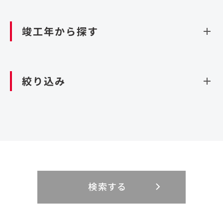
資源循環（廃棄物利活用施設）
閉じる
竣工年から探す
造成
北海道・東北
関東
閉じる
絞り込み
北海道
茨城県
青森県
栃木県
中部
近畿
岩手県
群馬県
宮城県
埼玉県
設計・施工
新潟県
京都府
富山県
大阪府
秋田県
千葉県
山形県
東京都
大規模複合開発
中国・四国
九州・沖縄
PFI
石川県
滋賀県
福井県
兵庫県
福島県
神奈川県
事業用地
検索する
リニューアル
鳥取県
福岡県
島根県
佐賀県
長野県
奈良県
山梨県
和歌山県
海外
閉じる
閉じる