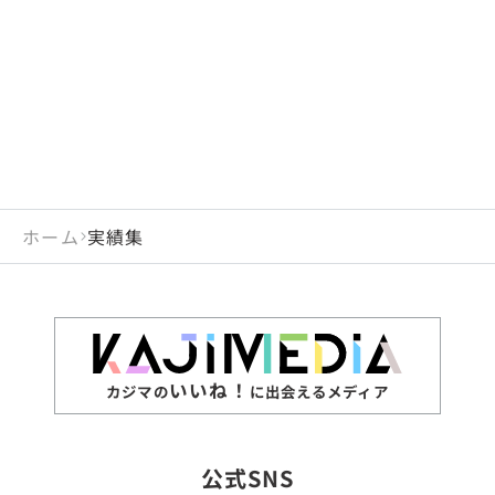
閉じる
岡山県
長崎県
広島県
熊本県
静岡県
愛知県
閉じる
米国
アラブ首長国連邦
山口県
大分県
徳島県
宮崎県
三重県
岐阜県
アルジェリア
インド
香川県
鹿児島県
愛媛県
沖縄県
閉じる
インドネシア
エジプト・アラブ共
高知県
閉じる
ホーム
実績集
エチオピア
オーストラリア
閉じる
ザンビア
シンガポール
ジンバブエ
スリランカ
いいね！
カジマの
に出会えるメディア
タイ
台湾
公式SNS