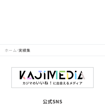
閉じる
岡山県
長崎県
広島県
熊本県
静岡県
愛知県
閉じる
米国
アラブ首長国連邦
山口県
大分県
徳島県
宮崎県
三重県
岐阜県
アルジェリア
インド
香川県
鹿児島県
愛媛県
沖縄県
閉じる
インドネシア
エジプト・アラブ共
高知県
閉じる
ホーム
実績集
エチオピア
オーストラリア
閉じる
ザンビア
シンガポール
ジンバブエ
スリランカ
いいね！
カジマの
に出会えるメディア
タイ
台湾
公式SNS