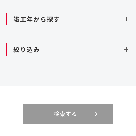
資源循環（廃棄物利活用施設）
閉じる
竣工年から探す
造成
北海道・東北
関東
閉じる
絞り込み
北海道
茨城県
青森県
栃木県
中部
近畿
岩手県
群馬県
宮城県
埼玉県
設計・施工
新潟県
京都府
富山県
大阪府
秋田県
千葉県
山形県
東京都
大規模複合開発
中国・四国
九州・沖縄
PFI
石川県
滋賀県
福井県
兵庫県
福島県
神奈川県
事業用地
検索する
リニューアル
鳥取県
福岡県
島根県
佐賀県
長野県
奈良県
山梨県
和歌山県
海外
閉じる
閉じる