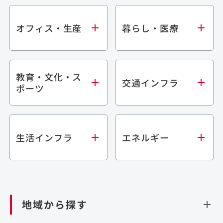
オフィス・生産
暮らし・医療
教育・文化・ス
オフィス
集合住宅
交通インフラ
ポーツ
生産・研究施設
宿泊施設
倉庫・物流施設
商業施設
医療・福祉施設
学校・教育施設
鉄道
生活インフラ
エネルギー
閉じる
文化・スポーツ施設
橋梁
閉じる
歴史的建造物
トンネル
道路
ダム
再生可能エネルギー
閉じる
空港施設
地域から探す
処理場・リサイクル施設
港湾/海洋施設
閉じる
上下水道施設