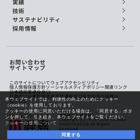
実績
技術
サステナビリティ
採用情報
お問い合わせ
サイトマップ
このサイトについて
ウェブアクセシビリティ
個人情報保護方針
ソーシャルメディアポリシー
関連リンク
日本建設業連合会
社員向け災害対策情報
外部通報窓口
協力会社の皆様へ
本ウェブサイトでは、利便性の向上のためにクッキー
電子公告
（cookie）を使用しております。
クッキーの使用に同意いただける場合は、「同意する」ボタ
鹿島建設株式会社
ンを押して、引き続き、本ウェブサイトをご覧ください。
Copyright (C) 1995–2026 KAJIMA
クッキーの使用について
CORPORATION All Rights
Reserved.
同意する