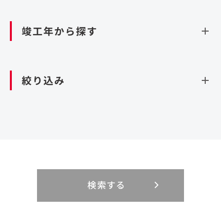
資源循環（廃棄物利活用施設）
閉じる
竣工年から探す
造成
北海道・東北
関東
閉じる
絞り込み
北海道
茨城県
青森県
栃木県
中部
近畿
岩手県
群馬県
宮城県
埼玉県
設計・施工
新潟県
京都府
富山県
大阪府
秋田県
千葉県
山形県
東京都
大規模複合開発
中国・四国
九州・沖縄
PFI
石川県
滋賀県
福井県
兵庫県
福島県
神奈川県
事業用地
検索する
リニューアル
鳥取県
福岡県
島根県
佐賀県
長野県
奈良県
山梨県
和歌山県
海外
閉じる
閉じる