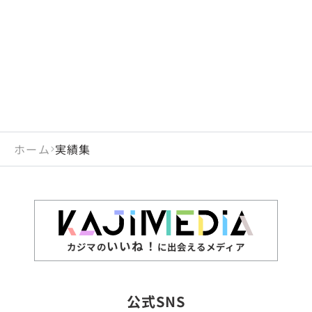
閉じる
岡山県
長崎県
広島県
熊本県
静岡県
愛知県
閉じる
米国
アラブ首長国連邦
山口県
大分県
徳島県
宮崎県
三重県
岐阜県
アルジェリア
インド
香川県
鹿児島県
愛媛県
沖縄県
閉じる
インドネシア
エジプト・アラブ共
高知県
閉じる
ホーム
実績集
エチオピア
オーストラリア
閉じる
ザンビア
シンガポール
ジンバブエ
スリランカ
いいね！
カジマの
に出会えるメディア
タイ
台湾
公式SNS