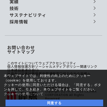
実績
技術
サステナビリティ
採用情報
お問い合わせ
サイトマップ
このサイトについて
ウェブアクセシビリティ
個人情報保護方針
ソーシャルメディアポリシー
関連リンク
日本建設業連合会
社員向け災害対策情報
外部通報窓口
協力会社の皆様へ
本ウェブサイトでは、利便性の向上のためにクッキー
電子公告
（cookie）を使用しております。
クッキーの使用に同意いただける場合は、「同意する」ボタ
鹿島建設株式会社
ンを押して、引き続き、本ウェブサイトをご覧ください。
Copyright (C) 1995–2026 KAJIMA
クッキーの使用について
CORPORATION All Rights
Reserved.
同意する