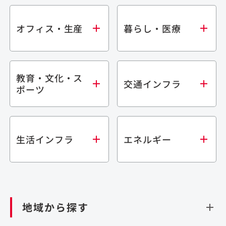
オフィス・生産
暮らし・医療
教育・文化・ス
オフィス
集合住宅
交通インフラ
ポーツ
生産・研究施設
宿泊施設
倉庫・物流施設
商業施設
医療・福祉施設
学校・教育施設
鉄道
生活インフラ
エネルギー
閉じる
文化・スポーツ施設
橋梁
閉じる
歴史的建造物
トンネル
道路
ダム
再生可能エネルギー
閉じる
空港施設
地域から探す
処理場・リサイクル施設
港湾/海洋施設
閉じる
上下水道施設