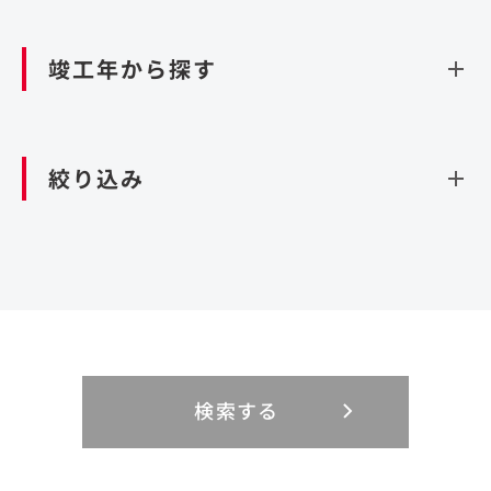
資源循環（廃棄物利活用施設）
閉じる
竣工年から探す
造成
北海道・東北
関東
閉じる
絞り込み
北海道
茨城県
青森県
栃木県
中部
近畿
岩手県
群馬県
宮城県
埼玉県
設計・施工
新潟県
京都府
富山県
大阪府
秋田県
千葉県
山形県
東京都
大規模複合開発
中国・四国
九州・沖縄
PFI
石川県
滋賀県
福井県
兵庫県
福島県
神奈川県
事業用地
検索する
リニューアル
鳥取県
福岡県
島根県
佐賀県
長野県
奈良県
山梨県
和歌山県
海外
閉じる
閉じる