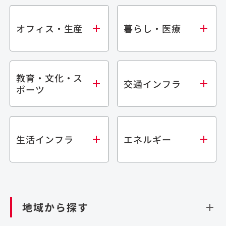
オフィス・生産
暮らし・医療
教育・文化・ス
オフィス
集合住宅
交通インフラ
ポーツ
生産・研究施設
宿泊施設
倉庫・物流施設
商業施設
医療・福祉施設
学校・教育施設
鉄道
生活インフラ
エネルギー
閉じる
文化・スポーツ施設
橋梁
閉じる
歴史的建造物
トンネル
道路
ダム
再生可能エネルギー
閉じる
空港施設
地域から探す
処理場・リサイクル施設
港湾/海洋施設
閉じる
上下水道施設