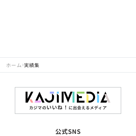
閉じる
岡山県
長崎県
広島県
熊本県
静岡県
愛知県
閉じる
米国
アラブ首長国連邦
山口県
大分県
徳島県
宮崎県
三重県
岐阜県
アルジェリア
インド
香川県
鹿児島県
愛媛県
沖縄県
閉じる
インドネシア
エジプト・アラブ共
高知県
閉じる
ホーム
実績集
エチオピア
オーストラリア
閉じる
ザンビア
シンガポール
ジンバブエ
スリランカ
いいね！
カジマの
に出会えるメディア
タイ
台湾
公式SNS