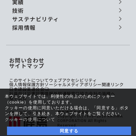
実績
技術
サステナビリティ
採用情報
お問い合わせ
サイトマップ
このサイトについて
ウェブアクセシビリティ
個人情報保護方針
ソーシャルメディアポリシー
関連リンク
日本建設業連合会
社員向け災害対策情報
外部通報窓口
協力会社の皆様へ
本ウェブサイトでは、利便性の向上のためにクッキー
電子公告
（cookie）を使用しております。
クッキーの使用に同意いただける場合は、「同意する」ボタ
鹿島建設株式会社
ンを押して、引き続き、本ウェブサイトをご覧ください。
Copyright (C) 1995–2026 KAJIMA
クッキーの使用について
CORPORATION All Rights
Reserved.
同意する