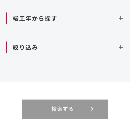
資源循環（廃棄物利活用施設）
閉じる
竣工年から探す
造成
北海道・東北
関東
閉じる
絞り込み
北海道
茨城県
青森県
栃木県
中部
近畿
岩手県
群馬県
宮城県
埼玉県
設計・施工
新潟県
京都府
富山県
大阪府
秋田県
千葉県
山形県
東京都
大規模複合開発
中国・四国
九州・沖縄
PFI
石川県
滋賀県
福井県
兵庫県
福島県
神奈川県
事業用地
検索する
リニューアル
鳥取県
福岡県
島根県
佐賀県
長野県
奈良県
山梨県
和歌山県
海外
閉じる
閉じる