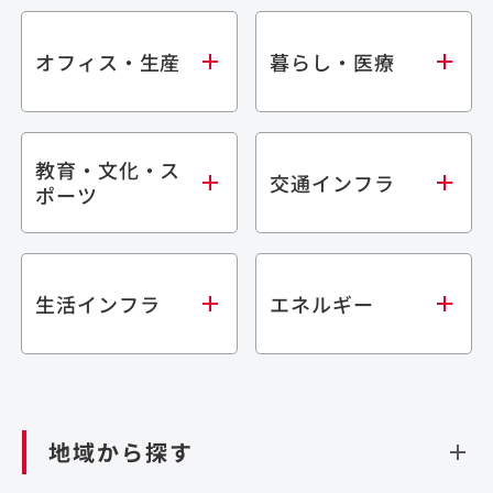
オフィス・生産
暮らし・医療
教育・文化・ス
オフィス
集合住宅
交通インフラ
ポーツ
生産・研究施設
宿泊施設
倉庫・物流施設
商業施設
医療・福祉施設
学校・教育施設
鉄道
生活インフラ
エネルギー
閉じる
文化・スポーツ施設
橋梁
閉じる
歴史的建造物
トンネル
道路
ダム
再生可能エネルギー
閉じる
空港施設
地域から探す
処理場・リサイクル施設
港湾/海洋施設
閉じる
上下水道施設