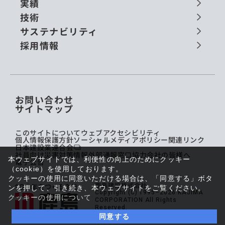
実績
技術
サステナビリティ
採用情報
お問い合わせ
サイトマップ
このサイトについて
ウェブアクセシビリティ
個人情報保護方針
ソーシャルメディアポリシー
関連リンク
日本建設業連合会
社員向け災害対策情報
外部通報窓口
協力会社の皆様へ
本ウェブサイトでは、利便性の向上のためにクッキー
電子公告
（cookie）を使用しております。
クッキーの使用に同意いただける場合は、「同意する」ボタ
鹿島建設株式会社
ンを押して、引き続き、本ウェブサイトをご覧ください。
Copyright (C) 1995–2026 KAJIMA
クッキーの使用について
CORPORATION All Rights
Reserved.
同意する