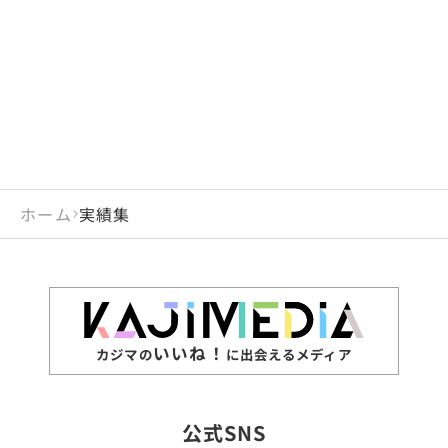
閉じる
岡山県
長崎県
広島県
熊本県
静岡県
愛知県
閉じる
米国
アラブ首長国連邦
山口県
大分県
徳島県
宮崎県
三重県
岐阜県
アルジェリア
インド
香川県
鹿児島県
愛媛県
沖縄県
閉じる
インドネシア
エジプト・アラブ共
高知県
閉じる
ホーム
実績集
エチオピア
オーストラリア
閉じる
ザンビア
シンガポール
ジンバブエ
スリランカ
いいね！
カジマの
に出会えるメディア
タイ
台湾
公式SNS