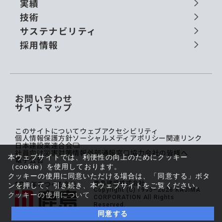
実績
技術
サステナビリティ
採用情報
お問い合わせ
サイトマップ
このサイトについて
ウェブアクセシビリティ
個人情報保護方針
ソーシャルメディアポリシー
関連リンク
日本建設業連合会
社員向け災害対策情報
外部通報窓口
協力会社の皆様へ
本ウェブサイトでは、利便性の向上のためにクッキー
電子公告
（cookie）を使用しております。
クッキーの使用に同意いただける場合は、「同意する」ボタ
鹿島建設株式会社
ンを押して、引き続き、本ウェブサイトをご覧ください。
Copyright (C) 1995–2026 KAJIMA
クッキーの使用について
CORPORATION All Rights
Reserved.
同意する