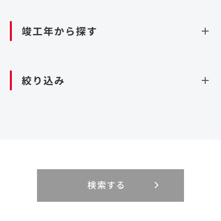
資源循環（廃棄物利活用施設）
閉じる
竣工年から探す
造成
北海道・東北
関東
閉じる
絞り込み
北海道
茨城県
青森県
栃木県
中部
近畿
岩手県
群馬県
宮城県
埼玉県
設計・施工
新潟県
京都府
富山県
大阪府
秋田県
千葉県
山形県
東京都
大規模複合開発
中国・四国
九州・沖縄
PFI
石川県
滋賀県
福井県
兵庫県
福島県
神奈川県
事業用地
検索する
リニューアル
鳥取県
福岡県
島根県
佐賀県
長野県
奈良県
山梨県
和歌山県
海外
閉じる
閉じる