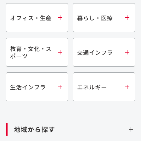
オフィス・生産
暮らし・医療
教育・文化・ス
オフィス
集合住宅
交通インフラ
ポーツ
生産・研究施設
宿泊施設
倉庫・物流施設
商業施設
医療・福祉施設
学校・教育施設
鉄道
生活インフラ
エネルギー
閉じる
文化・スポーツ施設
橋梁
閉じる
歴史的建造物
トンネル
道路
ダム
再生可能エネルギー
閉じる
空港施設
地域から探す
処理場・リサイクル施設
港湾/海洋施設
閉じる
上下水道施設