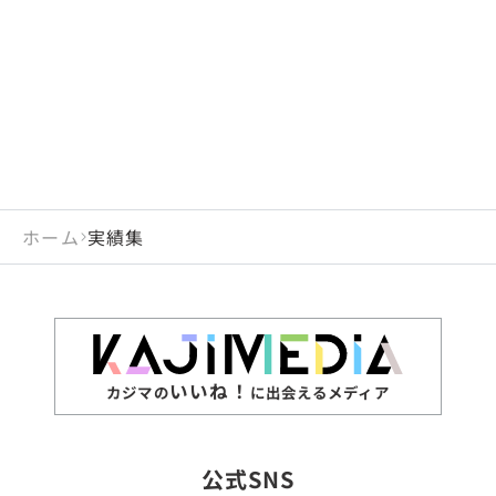
閉じる
岡山県
長崎県
広島県
熊本県
静岡県
愛知県
閉じる
米国
アラブ首長国連邦
山口県
大分県
徳島県
宮崎県
三重県
岐阜県
アルジェリア
インド
香川県
鹿児島県
愛媛県
沖縄県
閉じる
インドネシア
エジプト・アラブ共
高知県
閉じる
ホーム
実績集
エチオピア
オーストラリア
閉じる
ザンビア
シンガポール
ジンバブエ
スリランカ
いいね！
カジマの
に出会えるメディア
タイ
台湾
公式SNS