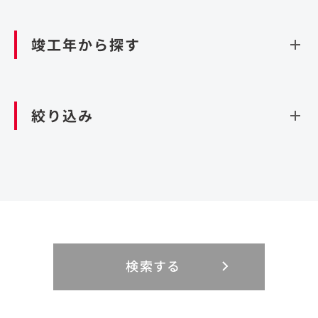
資源循環（廃棄物利活用施設）
閉じる
竣工年から探す
造成
北海道・東北
関東
閉じる
絞り込み
北海道
茨城県
青森県
栃木県
中部
近畿
岩手県
群馬県
宮城県
埼玉県
設計・施工
新潟県
京都府
富山県
大阪府
秋田県
千葉県
山形県
東京都
大規模複合開発
中国・四国
九州・沖縄
PFI
石川県
滋賀県
福井県
兵庫県
福島県
神奈川県
事業用地
検索する
リニューアル
鳥取県
福岡県
島根県
佐賀県
長野県
奈良県
山梨県
和歌山県
海外
閉じる
閉じる