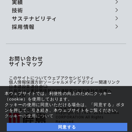
実績
技術
サステナビリティ
採用情報
お問い合わせ
サイトマップ
このサイトについて
ウェブアクセシビリティ
個人情報保護方針
ソーシャルメディアポリシー
関連リンク
日本建設業連合会
社員向け災害対策情報
外部通報窓口
協力会社の皆様へ
本ウェブサイトでは、利便性の向上のためにクッキー
電子公告
（cookie）を使用しております。
クッキーの使用に同意いただける場合は、「同意する」ボタ
鹿島建設株式会社
ンを押して、引き続き、本ウェブサイトをご覧ください。
Copyright (C) 1995–2026 KAJIMA
クッキーの使用について
CORPORATION All Rights
Reserved.
同意する