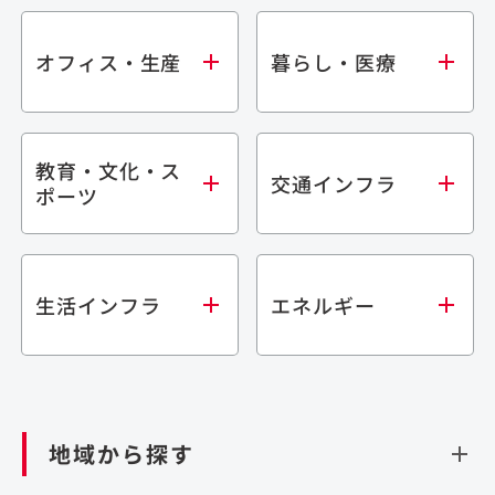
オフィス・生産
暮らし・医療
教育・文化・ス
オフィス
集合住宅
交通インフラ
ポーツ
生産・研究施設
宿泊施設
倉庫・物流施設
商業施設
医療・福祉施設
学校・教育施設
鉄道
生活インフラ
エネルギー
閉じる
文化・スポーツ施設
橋梁
閉じる
歴史的建造物
トンネル
道路
ダム
再生可能エネルギー
閉じる
空港施設
地域から探す
処理場・リサイクル施設
港湾/海洋施設
閉じる
上下水道施設