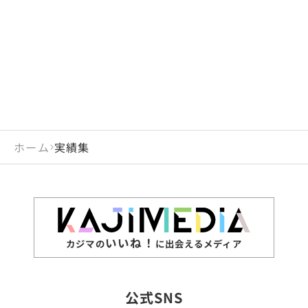
閉じる
岡山県
長崎県
広島県
熊本県
静岡県
愛知県
閉じる
米国
アラブ首長国連邦
山口県
大分県
徳島県
宮崎県
三重県
岐阜県
アルジェリア
インド
香川県
鹿児島県
愛媛県
沖縄県
閉じる
インドネシア
エジプト・アラブ共
高知県
閉じる
ホーム
実績集
エチオピア
オーストラリア
閉じる
ザンビア
シンガポール
ジンバブエ
スリランカ
いいね！
カジマの
に出会えるメディア
タイ
台湾
公式SNS