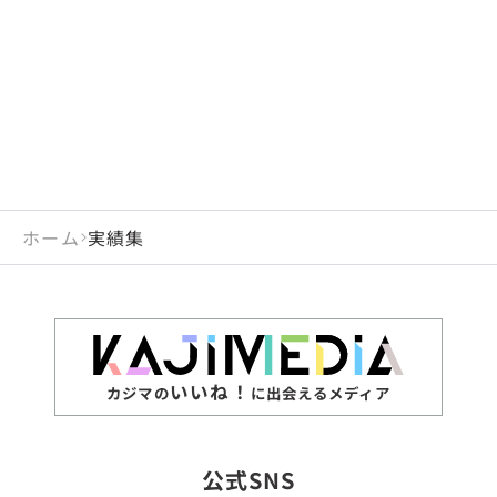
閉じる
岡山県
長崎県
広島県
熊本県
静岡県
愛知県
閉じる
米国
アラブ首長国連邦
山口県
大分県
徳島県
宮崎県
三重県
岐阜県
アルジェリア
インド
香川県
鹿児島県
愛媛県
沖縄県
閉じる
インドネシア
エジプト・アラブ共
高知県
閉じる
ホーム
実績集
エチオピア
オーストラリア
閉じる
ザンビア
シンガポール
ジンバブエ
スリランカ
いいね！
カジマの
に出会えるメディア
タイ
台湾
公式SNS