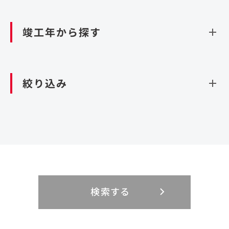
資源循環（廃棄物利活用施設）
閉じる
竣工年から探す
造成
北海道・東北
関東
閉じる
絞り込み
北海道
茨城県
青森県
栃木県
中部
近畿
岩手県
群馬県
宮城県
埼玉県
設計・施工
新潟県
京都府
富山県
大阪府
秋田県
千葉県
山形県
東京都
大規模複合開発
中国・四国
九州・沖縄
PFI
石川県
滋賀県
福井県
兵庫県
福島県
神奈川県
事業用地
検索する
リニューアル
鳥取県
福岡県
島根県
佐賀県
長野県
奈良県
山梨県
和歌山県
海外
閉じる
閉じる