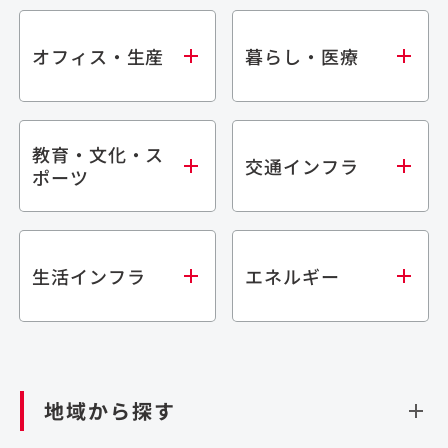
オフィス・生産
暮らし・医療
教育・文化・ス
オフィス
集合住宅
交通インフラ
ポーツ
生産・研究施設
宿泊施設
倉庫・物流施設
商業施設
医療・福祉施設
学校・教育施設
鉄道
生活インフラ
エネルギー
閉じる
文化・スポーツ施設
橋梁
閉じる
歴史的建造物
トンネル
道路
ダム
再生可能エネルギー
閉じる
空港施設
地域から探す
処理場・リサイクル施設
港湾/海洋施設
閉じる
上下水道施設