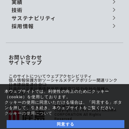
実績
技術
サステナビリティ
採用情報
お問い合わせ
サイトマップ
このサイトについて
ウェブアクセシビリティ
個人情報保護方針
ソーシャルメディアポリシー
関連リンク
日本建設業連合会
社員向け災害対策情報
外部通報窓口
協力会社の皆様へ
本ウェブサイトでは、利便性の向上のためにクッキー
電子公告
（cookie）を使用しております。
クッキーの使用に同意いただける場合は、「同意する」ボタ
鹿島建設株式会社
ンを押して、引き続き、本ウェブサイトをご覧ください。
Copyright (C) 1995–2026 KAJIMA
クッキーの使用について
CORPORATION All Rights
Reserved.
同意する