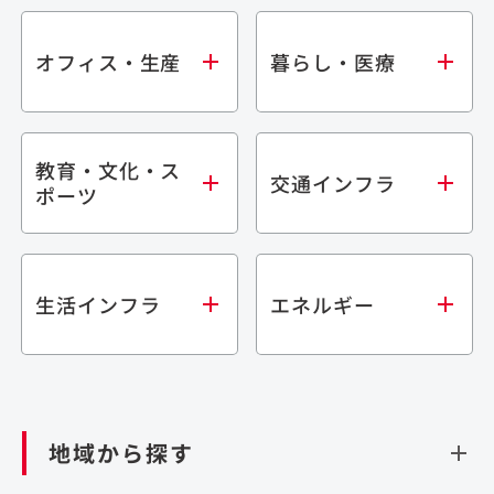
オフィス・生産
暮らし・医療
教育・文化・ス
オフィス
集合住宅
交通インフラ
ポーツ
生産・研究施設
宿泊施設
倉庫・物流施設
商業施設
医療・福祉施設
学校・教育施設
鉄道
生活インフラ
エネルギー
閉じる
文化・スポーツ施設
橋梁
閉じる
歴史的建造物
トンネル
道路
ダム
再生可能エネルギー
閉じる
空港施設
地域から探す
処理場・リサイクル施設
港湾/海洋施設
閉じる
上下水道施設