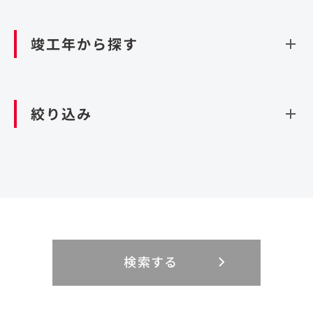
資源循環（廃棄物利活用施設）
閉じる
竣工年から探す
造成
北海道・東北
関東
閉じる
絞り込み
北海道
茨城県
青森県
栃木県
中部
近畿
岩手県
群馬県
宮城県
埼玉県
設計・施工
新潟県
京都府
富山県
大阪府
秋田県
千葉県
山形県
東京都
大規模複合開発
中国・四国
九州・沖縄
PFI
石川県
滋賀県
福井県
兵庫県
福島県
神奈川県
事業用地
検索する
リニューアル
鳥取県
福岡県
島根県
佐賀県
長野県
奈良県
山梨県
和歌山県
海外
閉じる
閉じる