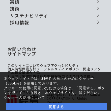
実績
技術
サステナビリティ
採用情報
お問い合わせ
サイトマップ
このサイトについて
ウェブアクセシビリティ
個人情報保護方針
ソーシャルメディアポリシー
関連リンク
日本建設業連合会
社員向け災害対策情報
外部通報窓口
協力会社の皆様へ
本ウェブサイトでは、利便性の向上のためにクッキー
電子公告
（cookie）を使用しております。
クッキーの使用に同意いただける場合は、「同意する」ボタ
鹿島建設株式会社
ンを押して、引き続き、本ウェブサイトをご覧ください。
Copyright (C) 1995–2026 KAJIMA
クッキーの使用について
CORPORATION All Rights
Reserved.
同意する