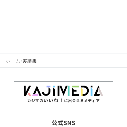
閉じる
岡山県
長崎県
広島県
熊本県
静岡県
愛知県
閉じる
米国
アラブ首長国連邦
山口県
大分県
徳島県
宮崎県
三重県
岐阜県
アルジェリア
インド
香川県
鹿児島県
愛媛県
沖縄県
閉じる
インドネシア
エジプト・アラブ共
高知県
閉じる
ホーム
実績集
エチオピア
オーストラリア
閉じる
ザンビア
シンガポール
ジンバブエ
スリランカ
いいね！
カジマの
に出会えるメディア
タイ
台湾
公式SNS