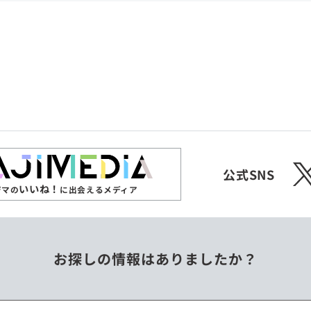
共和国
愛媛県
沖縄県
エチオピア
オーストラリア
ジンバブエ
スリランカ
X
チェコ
中国
公式SNS
いいね！
ジマの
に出会えるメディア
フィリピン
ベトナム
お探しの情報はありましたか？
ミャンマー
メキシコ