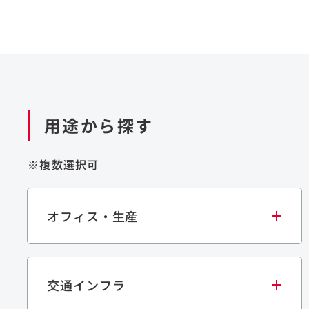
用途から探す
※複数選択可
オフィス・生産
交通インフラ
オフィス
集合住宅
学校・教育施設
生産・研究施設
宿泊施設
文化・スポーツ施設
商業施設
倉