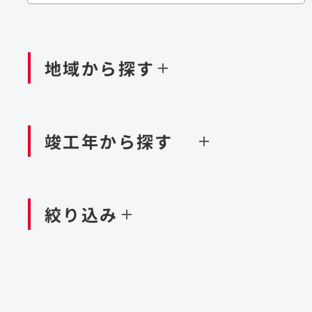
閉じる
閉じる
閉じる
鉄道
ダム
再生可能エネルギー
処理場・リサイクル施設
橋梁
トン
地域から探す
閉じる
空港施設
造成
港湾/海洋施設
竣工年から探す
北海道・東北
関東
閉じる
閉じる
絞り込み
中国・四国
九州・沖縄
北海道
茨城県
新潟県
京都府
青森県
栃木県
富山県
大阪府
岩手県
群馬県
石川県
滋賀県
秋田県
千葉県
長野県
奈良県
山形県
東京都
山梨県
和歌山県
福島県
神奈川県
静岡県
鳥取県
福岡県
米国
島根県
佐賀県
アラブ首長国連邦
岡山県
長崎県
設計・施工
大規模複合開発