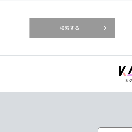
閉じる
閉じる
閉じる
三重県
岐阜県
山口県
大分県
インドネシア
徳島県
宮崎県
エジプト・アラブ
香川県
鹿児島県
リニューアル
検索する
閉じる
閉じる
閉じる
高知県
ザンビア
シンガポール
閉じる
タイ
台湾
カ
ニュージーランド
パラオ
ポーランド
マレーシア