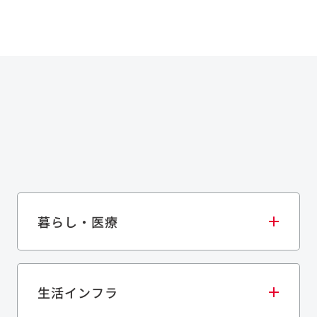
暮らし・医療
生活インフラ
庫・物流施設
医療・福祉施設
歴史的建造物