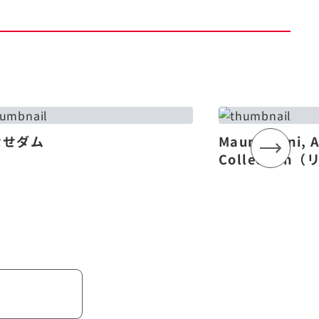
なせダム
Mauna Lani, 
Collectio