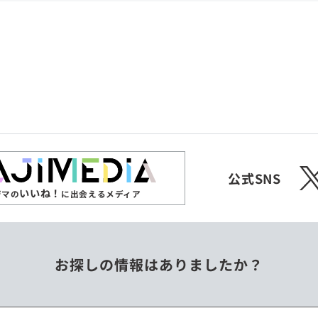
共和国
愛媛県
沖縄県
エチオピア
オーストラリア
ジンバブエ
スリランカ
X
チェコ
中国
公式SNS
いいね！
ジマの
に出会えるメディア
フィリピン
ベトナム
お探しの情報はありましたか？
ミャンマー
メキシコ