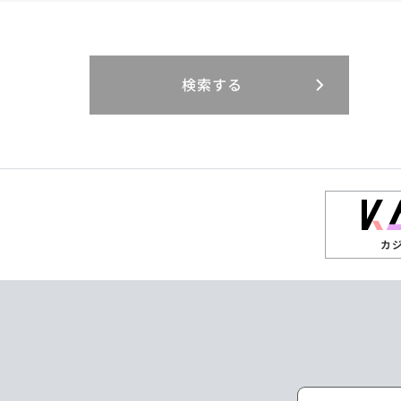
閉じる
閉じる
閉じる
三重県
岐阜県
山口県
大分県
インドネシア
徳島県
宮崎県
エジプト・アラブ
香川県
鹿児島県
リニューアル
検索する
閉じる
閉じる
閉じる
高知県
ザンビア
シンガポール
閉じる
タイ
台湾
カ
ニュージーランド
パラオ
ポーランド
マレーシア