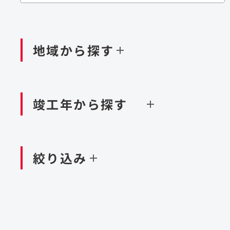
閉じる
閉じる
閉じる
鉄道
ダム
再生可能エネルギー
処理場・リサイクル施設
橋梁
トン
地域から探す
閉じる
空港施設
造成
港湾/海洋施設
竣工年から探す
北海道・東北
関東
閉じる
閉じる
絞り込み
中国・四国
九州・沖縄
北海道
茨城県
新潟県
京都府
青森県
栃木県
富山県
大阪府
岩手県
群馬県
石川県
滋賀県
秋田県
千葉県
長野県
奈良県
山形県
東京都
山梨県
和歌山県
福島県
神奈川県
静岡県
鳥取県
福岡県
米国
島根県
佐賀県
アラブ首長国連邦
岡山県
長崎県
設計・施工
大規模複合開発