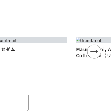
なせダム
Mauna Lani, 
Collectio