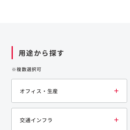
用途から探す
※複数選択可
オフィス・生産
交通インフラ
オフィス
集合住宅
学校・教育施設
生産・研究施設
宿泊施設
文化・スポーツ施設
商業施設
倉