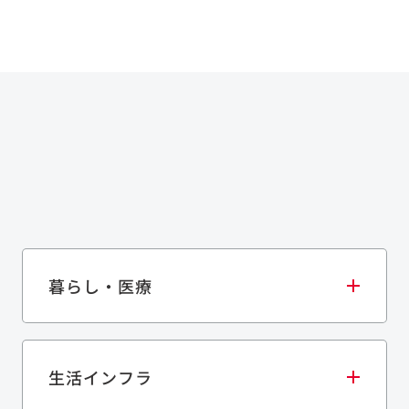
暮らし・医療
生活インフラ
庫・物流施設
医療・福祉施設
歴史的建造物