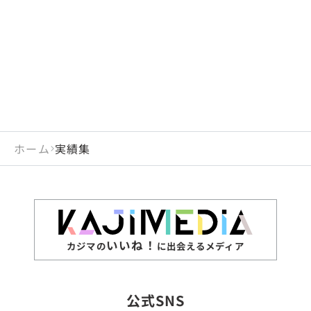
閉じる
岡山県
長崎県
広島県
熊本県
静岡県
愛知県
閉じる
米国
アラブ首長国連邦
山口県
大分県
徳島県
宮崎県
三重県
岐阜県
アルジェリア
インド
香川県
鹿児島県
愛媛県
沖縄県
閉じる
インドネシア
エジプト・アラブ共
高知県
閉じる
ホーム
実績集
エチオピア
オーストラリア
閉じる
ザンビア
シンガポール
ジンバブエ
スリランカ
いいね！
カジマの
に出会えるメディア
タイ
台湾
公式SNS