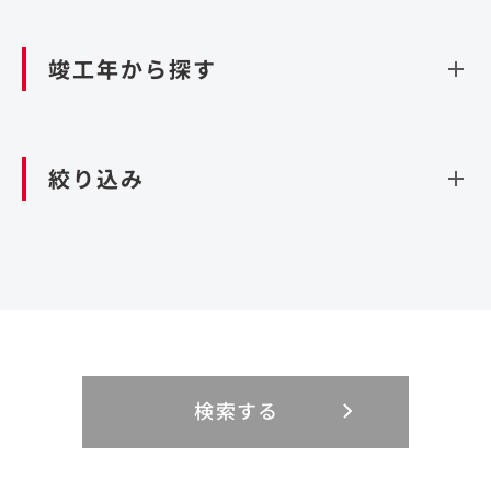
資源循環（廃棄物利活用施設）
閉じる
竣工年から探す
造成
北海道・東北
関東
閉じる
絞り込み
北海道
茨城県
青森県
栃木県
中部
近畿
岩手県
群馬県
宮城県
埼玉県
設計・施工
新潟県
京都府
富山県
大阪府
秋田県
千葉県
山形県
東京都
大規模複合開発
中国・四国
九州・沖縄
PFI
石川県
滋賀県
福井県
兵庫県
福島県
神奈川県
事業用地
検索する
リニューアル
鳥取県
福岡県
島根県
佐賀県
長野県
奈良県
山梨県
和歌山県
海外
閉じる
閉じる