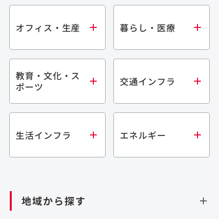
オフィス・生産
暮らし・医療
教育・文化・ス
オフィス
集合住宅
交通インフラ
ポーツ
生産・研究施設
宿泊施設
倉庫・物流施設
商業施設
医療・福祉施設
学校・教育施設
鉄道
生活インフラ
エネルギー
閉じる
文化・スポーツ施設
橋梁
閉じる
歴史的建造物
トンネル
道路
ダム
再生可能エネルギー
閉じる
空港施設
地域から探す
処理場・リサイクル施設
港湾/海洋施設
閉じる
上下水道施設