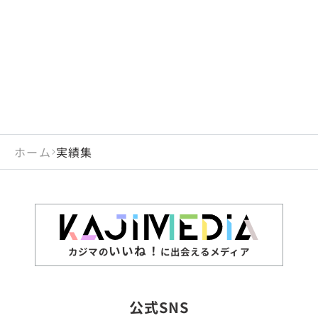
閉じる
岡山県
長崎県
広島県
熊本県
静岡県
愛知県
閉じる
米国
アラブ首長国連邦
山口県
大分県
徳島県
宮崎県
三重県
岐阜県
アルジェリア
インド
香川県
鹿児島県
愛媛県
沖縄県
閉じる
インドネシア
エジプト・アラブ共
高知県
閉じる
ホーム
実績集
エチオピア
オーストラリア
閉じる
ザンビア
シンガポール
ジンバブエ
スリランカ
いいね！
カジマの
に出会えるメディア
タイ
台湾
公式SNS