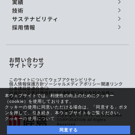
実績
技術
サステナビリティ
採用情報
お問い合わせ
サイトマップ
このサイトについて
ウェブアクセシビリティ
個人情報保護方針
ソーシャルメディアポリシー
関連リンク
日本建設業連合会
社員向け災害対策情報
外部通報窓口
協力会社の皆様へ
本ウェブサイトでは、利便性の向上のためにクッキー
電子公告
（cookie）を使用しております。
クッキーの使用に同意いただける場合は、「同意する」ボタ
鹿島建設株式会社
ンを押して、引き続き、本ウェブサイトをご覧ください。
Copyright (C) 1995–2026 KAJIMA
クッキーの使用について
CORPORATION All Rights
Reserved.
同意する