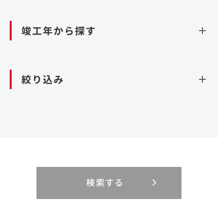
資源循環（廃棄物利活用施設）
閉じる
竣工年から探す
造成
北海道・東北
関東
閉じる
絞り込み
北海道
茨城県
青森県
栃木県
中部
近畿
岩手県
群馬県
宮城県
埼玉県
設計・施工
新潟県
京都府
富山県
大阪府
秋田県
千葉県
山形県
東京都
大規模複合開発
中国・四国
九州・沖縄
PFI
石川県
滋賀県
福井県
兵庫県
福島県
神奈川県
事業用地
検索する
リニューアル
鳥取県
福岡県
島根県
佐賀県
長野県
奈良県
山梨県
和歌山県
海外
閉じる
閉じる