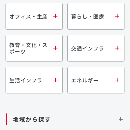
オフィス・生産
暮らし・医療
教育・文化・ス
オフィス
集合住宅
交通インフラ
ポーツ
生産・研究施設
宿泊施設
倉庫・物流施設
商業施設
医療・福祉施設
学校・教育施設
鉄道
生活インフラ
エネルギー
閉じる
文化・スポーツ施設
橋梁
閉じる
歴史的建造物
トンネル
道路
ダム
再生可能エネルギー
閉じる
空港施設
地域から探す
処理場・リサイクル施設
港湾/海洋施設
閉じる
上下水道施設