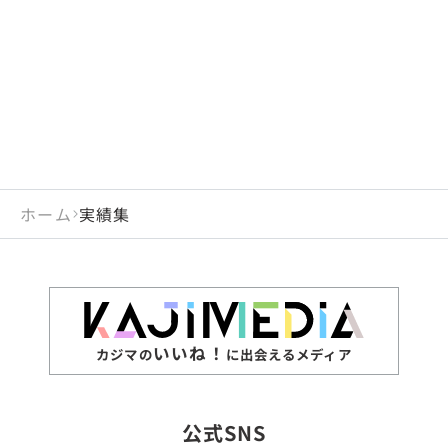
閉じる
岡山県
長崎県
広島県
熊本県
静岡県
愛知県
閉じる
米国
アラブ首長国連邦
山口県
大分県
徳島県
宮崎県
三重県
岐阜県
アルジェリア
インド
香川県
鹿児島県
愛媛県
沖縄県
閉じる
インドネシア
エジプト・アラブ共
高知県
閉じる
ホーム
実績集
エチオピア
オーストラリア
閉じる
ザンビア
シンガポール
ジンバブエ
スリランカ
いいね！
カジマの
に出会えるメディア
タイ
台湾
公式SNS