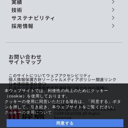
実績
技術
サステナビリティ
採用情報
お問い合わせ
サイトマップ
このサイトについて
ウェブアクセシビリティ
個人情報保護方針
ソーシャルメディアポリシー
関連リンク
日本建設業連合会
社員向け災害対策情報
外部通報窓口
協力会社の皆様へ
本ウェブサイトでは、利便性の向上のためにクッキー
電子公告
（cookie）を使用しております。
クッキーの使用に同意いただける場合は、「同意する」ボタ
鹿島建設株式会社
ンを押して、引き続き、本ウェブサイトをご覧ください。
Copyright (C) 1995–2026 KAJIMA
クッキーの使用について
CORPORATION All Rights
Reserved.
同意する