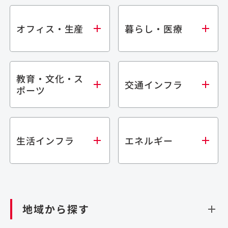
オフィス・生産
暮らし・医療
教育・文化・ス
オフィス
集合住宅
交通インフラ
ポーツ
生産・研究施設
宿泊施設
倉庫・物流施設
商業施設
医療・福祉施設
学校・教育施設
鉄道
生活インフラ
エネルギー
閉じる
文化・スポーツ施設
橋梁
閉じる
歴史的建造物
トンネル
道路
ダム
再生可能エネルギー
閉じる
空港施設
地域から探す
処理場・リサイクル施設
港湾/海洋施設
閉じる
上下水道施設