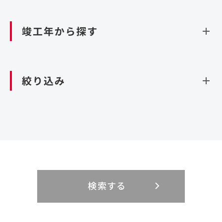
資源循環（廃棄物利活用施設）
閉じる
竣工年から探す
造成
北海道・東北
関東
閉じる
絞り込み
北海道
茨城県
青森県
栃木県
中部
近畿
岩手県
群馬県
宮城県
埼玉県
設計・施工
新潟県
京都府
富山県
大阪府
秋田県
千葉県
山形県
東京都
大規模複合開発
中国・四国
九州・沖縄
PFI
石川県
滋賀県
福井県
兵庫県
福島県
神奈川県
事業用地
検索する
リニューアル
鳥取県
福岡県
島根県
佐賀県
長野県
奈良県
山梨県
和歌山県
海外
閉じる
閉じる