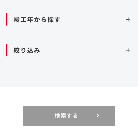
資源循環（廃棄物利活用施設）
閉じる
竣工年から探す
造成
北海道・東北
関東
閉じる
絞り込み
北海道
茨城県
青森県
栃木県
中部
近畿
岩手県
群馬県
宮城県
埼玉県
設計・施工
新潟県
京都府
富山県
大阪府
秋田県
千葉県
山形県
東京都
大規模複合開発
中国・四国
九州・沖縄
PFI
石川県
滋賀県
福井県
兵庫県
福島県
神奈川県
事業用地
検索する
リニューアル
鳥取県
福岡県
島根県
佐賀県
長野県
奈良県
山梨県
和歌山県
海外
閉じる
閉じる