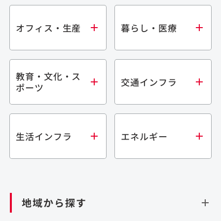
オフィス・生産
暮らし・医療
教育・文化・ス
オフィス
集合住宅
交通インフラ
ポーツ
生産・研究施設
宿泊施設
倉庫・物流施設
商業施設
医療・福祉施設
学校・教育施設
鉄道
生活インフラ
エネルギー
閉じる
文化・スポーツ施設
橋梁
閉じる
歴史的建造物
トンネル
道路
ダム
再生可能エネルギー
閉じる
空港施設
地域から探す
処理場・リサイクル施設
港湾/海洋施設
閉じる
上下水道施設