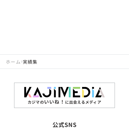
閉じる
岡山県
長崎県
広島県
熊本県
静岡県
愛知県
閉じる
米国
アラブ首長国連邦
山口県
大分県
徳島県
宮崎県
三重県
岐阜県
アルジェリア
インド
香川県
鹿児島県
愛媛県
沖縄県
閉じる
インドネシア
エジプト・アラブ共
高知県
閉じる
ホーム
実績集
エチオピア
オーストラリア
閉じる
ザンビア
シンガポール
ジンバブエ
スリランカ
いいね！
カジマの
に出会えるメディア
タイ
台湾
公式SNS