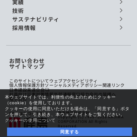
実績
技術
サステナビリティ
採用情報
お問い合わせ
サイトマップ
このサイトについて
ウェブアクセシビリティ
個人情報保護方針
ソーシャルメディアポリシー
関連リンク
日本建設業連合会
社員向け災害対策情報
外部通報窓口
協力会社の皆様へ
本ウェブサイトでは、利便性の向上のためにクッキー
電子公告
（cookie）を使用しております。
クッキーの使用に同意いただける場合は、「同意する」ボタ
鹿島建設株式会社
ンを押して、引き続き、本ウェブサイトをご覧ください。
Copyright (C) 1995–2026 KAJIMA
クッキーの使用について
CORPORATION All Rights
Reserved.
同意する