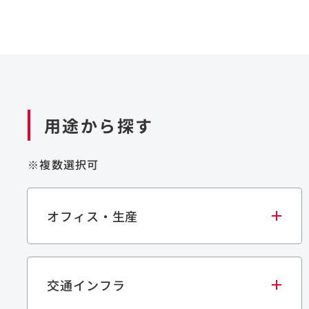
用途から探す
※複数選択可
オフィス・生産
交通インフラ
オフィス
集合住宅
学校・教育施設
生産・研究施設
宿泊施設
文化・スポーツ施設
商業施設
倉