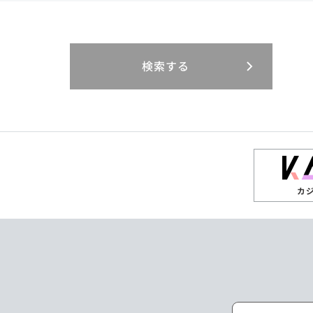
閉じる
閉じる
閉じる
三重県
岐阜県
山口県
大分県
インドネシア
徳島県
宮崎県
エジプト・アラブ
香川県
鹿児島県
リニューアル
検索する
閉じる
閉じる
閉じる
高知県
ザンビア
シンガポール
閉じる
タイ
台湾
カ
ニュージーランド
パラオ
ポーランド
マレーシア