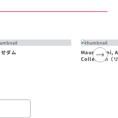
なせダム
Mauna Lani, 
Collectio