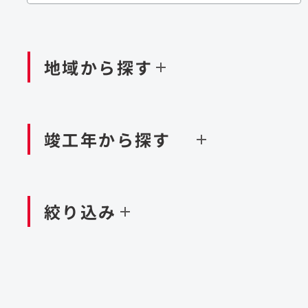
閉じる
閉じる
閉じる
鉄道
ダム
再生可能エネルギー
処理場・リサイクル施設
橋梁
トン
地域から探す
閉じる
空港施設
造成
港湾/海洋施設
竣工年から探す
北海道・東北
関東
閉じる
閉じる
絞り込み
中国・四国
九州・沖縄
北海道
茨城県
新潟県
京都府
青森県
栃木県
富山県
大阪府
岩手県
群馬県
石川県
滋賀県
秋田県
千葉県
長野県
奈良県
山形県
東京都
山梨県
和歌山県
福島県
神奈川県
静岡県
鳥取県
福岡県
米国
島根県
佐賀県
アラブ首長国連邦
岡山県
長崎県
設計・施工
大規模複合開発