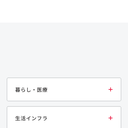
暮らし・医療
生活インフラ
庫・物流施設
医療・福祉施設
歴史的建造物