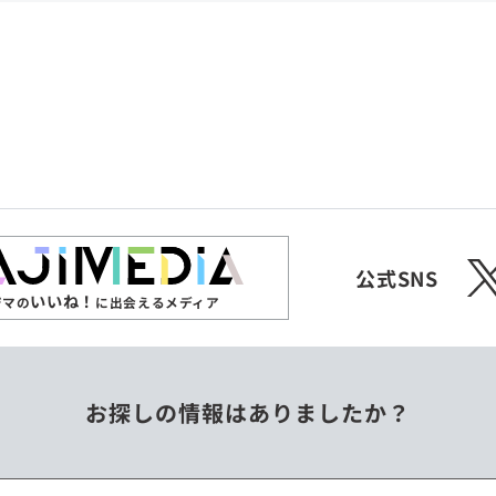
共和国
愛媛県
沖縄県
エチオピア
オーストラリア
ジンバブエ
スリランカ
X
チェコ
中国
公式SNS
いいね！
ジマの
に出会えるメディア
フィリピン
ベトナム
お探しの情報はありましたか？
ミャンマー
メキシコ