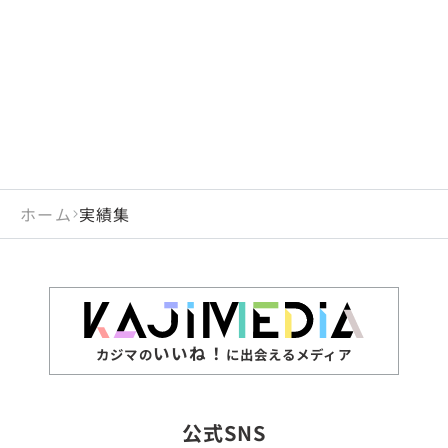
閉じる
岡山県
長崎県
広島県
熊本県
静岡県
愛知県
閉じる
米国
アラブ首長国連邦
山口県
大分県
徳島県
宮崎県
三重県
岐阜県
アルジェリア
インド
香川県
鹿児島県
愛媛県
沖縄県
閉じる
インドネシア
エジプト・アラブ共
高知県
閉じる
ホーム
実績集
エチオピア
オーストラリア
閉じる
ザンビア
シンガポール
ジンバブエ
スリランカ
いいね！
カジマの
に出会えるメディア
タイ
台湾
公式SNS