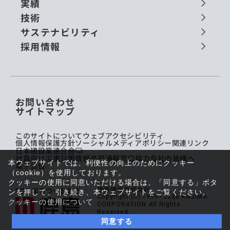
実績
技術
サステナビリティ
採用情報
お問い合わせ
サイトマップ
このサイトについて
ウェブアクセシビリティ
個人情報保護方針
ソーシャルメディアポリシー
関連リンク
日本建設業連合会
社員向け災害対策情報
外部通報窓口
協力会社の皆様へ
本ウェブサイトでは、利便性の向上のためにクッキー
電子公告
（cookie）を使用しております。
クッキーの使用に同意いただける場合は、「同意する」ボタ
鹿島建設株式会社
ンを押して、引き続き、本ウェブサイトをご覧ください。
Copyright (C) 1995–2026 KAJIMA
クッキーの使用について
CORPORATION All Rights
Reserved.
同意する