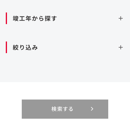
資源循環（廃棄物利活用施設）
閉じる
竣工年から探す
造成
北海道・東北
関東
閉じる
絞り込み
北海道
茨城県
青森県
栃木県
中部
近畿
岩手県
群馬県
宮城県
埼玉県
設計・施工
新潟県
京都府
富山県
大阪府
秋田県
千葉県
山形県
東京都
大規模複合開発
中国・四国
九州・沖縄
PFI
石川県
滋賀県
福井県
兵庫県
福島県
神奈川県
事業用地
検索する
リニューアル
鳥取県
福岡県
島根県
佐賀県
長野県
奈良県
山梨県
和歌山県
海外
閉じる
閉じる