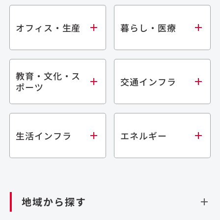
オフィス・生産
暮らし・医療
教育・文化・ス
オフィス
集合住宅
交通インフラ
ポーツ
生産・研究施設
宿泊施設
倉庫・物流施設
商業施設
医療・福祉施設
学校・教育施設
鉄道
生活インフラ
エネルギー
閉じる
文化・スポーツ施設
橋梁
閉じる
歴史的建造物
トンネル
道路
ダム
再生可能エネルギー
閉じる
空港施設
地域から探す
処理場・リサイクル施設
港湾/海洋施設
閉じる
上下水道施設