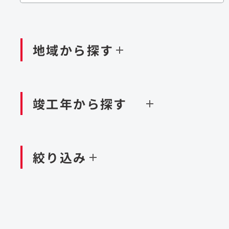
閉じる
閉じる
閉じる
鉄道
ダム
再生可能エネルギー
処理場・リサイクル施設
橋梁
トン
地域から探す
閉じる
空港施設
造成
港湾/海洋施設
竣工年から探す
北海道・東北
関東
閉じる
閉じる
絞り込み
中国・四国
九州・沖縄
北海道
茨城県
新潟県
京都府
青森県
栃木県
富山県
大阪府
岩手県
群馬県
石川県
滋賀県
秋田県
千葉県
長野県
奈良県
山形県
東京都
山梨県
和歌山県
福島県
神奈川県
静岡県
鳥取県
福岡県
米国
島根県
佐賀県
アラブ首長国連邦
岡山県
長崎県
設計・施工
大規模複合開発