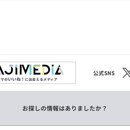
共和国
愛媛県
沖縄県
エチオピア
オーストラリア
ジンバブエ
スリランカ
X
チェコ
中国
公式SNS
いいね！
ジマの
に出会えるメディア
フィリピン
ベトナム
お探しの情報はありましたか？
ミャンマー
メキシコ