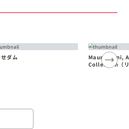
なせダム
Mauna Lani, 
Collectio