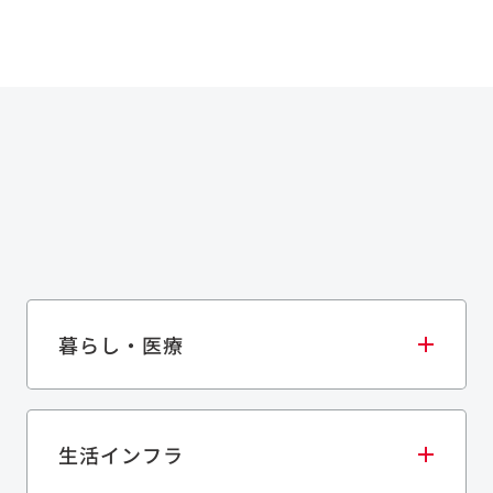
暮らし・医療
生活インフラ
庫・物流施設
医療・福祉施設
歴史的建造物