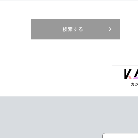
閉じる
閉じる
閉じる
三重県
岐阜県
山口県
大分県
インドネシア
徳島県
宮崎県
エジプト・アラブ
香川県
鹿児島県
リニューアル
検索する
閉じる
閉じる
閉じる
高知県
ザンビア
シンガポール
閉じる
タイ
台湾
カ
ニュージーランド
パラオ
ポーランド
マレーシア