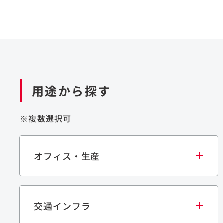
用途から探す
※複数選択可
オフィス・生産
交通インフラ
オフィス
集合住宅
学校・教育施設
生産・研究施設
宿泊施設
文化・スポーツ施設
商業施設
倉