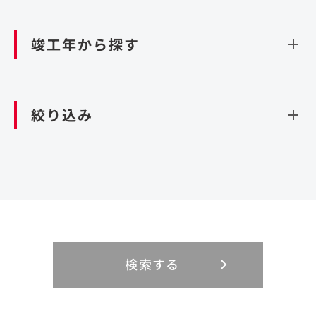
資源循環（廃棄物利活用施設）
閉じる
竣工年から探す
造成
北海道・東北
関東
閉じる
絞り込み
北海道
茨城県
青森県
栃木県
中部
近畿
岩手県
群馬県
宮城県
埼玉県
設計・施工
新潟県
京都府
富山県
大阪府
秋田県
千葉県
山形県
東京都
大規模複合開発
中国・四国
九州・沖縄
PFI
石川県
滋賀県
福井県
兵庫県
福島県
神奈川県
事業用地
検索する
リニューアル
鳥取県
福岡県
島根県
佐賀県
長野県
奈良県
山梨県
和歌山県
海外
閉じる
閉じる