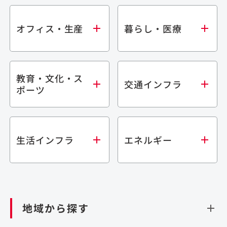
オフィス・生産
暮らし・医療
教育・文化・ス
オフィス
集合住宅
交通インフラ
ポーツ
生産・研究施設
宿泊施設
倉庫・物流施設
商業施設
医療・福祉施設
学校・教育施設
鉄道
生活インフラ
エネルギー
閉じる
文化・スポーツ施設
橋梁
閉じる
歴史的建造物
トンネル
道路
ダム
再生可能エネルギー
閉じる
空港施設
地域から探す
処理場・リサイクル施設
港湾/海洋施設
閉じる
上下水道施設