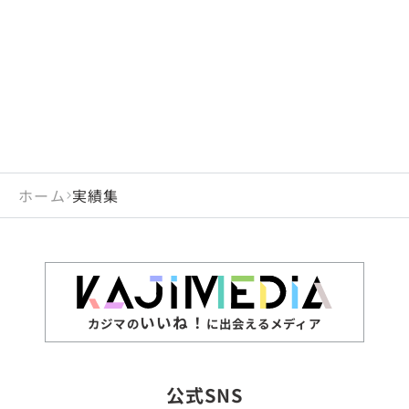
閉じる
岡山県
長崎県
広島県
熊本県
静岡県
愛知県
閉じる
米国
アラブ首長国連邦
山口県
大分県
徳島県
宮崎県
三重県
岐阜県
アルジェリア
インド
香川県
鹿児島県
愛媛県
沖縄県
閉じる
インドネシア
エジプト・アラブ共
高知県
閉じる
ホーム
実績集
エチオピア
オーストラリア
閉じる
ザンビア
シンガポール
ジンバブエ
スリランカ
いいね！
カジマの
に出会えるメディア
タイ
台湾
公式SNS