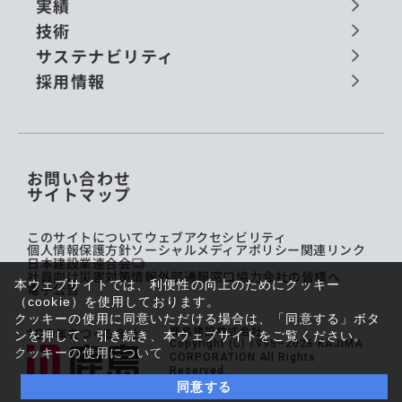
実績
技術
サステナビリティ
採用情報
お問い合わせ
サイトマップ
このサイトについて
ウェブアクセシビリティ
個人情報保護方針
ソーシャルメディアポリシー
関連リンク
日本建設業連合会
社員向け災害対策情報
外部通報窓口
協力会社の皆様へ
本ウェブサイトでは、利便性の向上のためにクッキー
電子公告
（cookie）を使用しております。
クッキーの使用に同意いただける場合は、「同意する」ボタ
鹿島建設株式会社
ンを押して、引き続き、本ウェブサイトをご覧ください。
Copyright (C) 1995–2026 KAJIMA
クッキーの使用について
CORPORATION All Rights
Reserved.
同意する