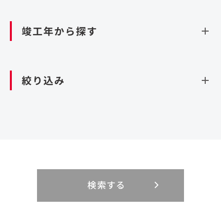
資源循環（廃棄物利活用施設）
閉じる
竣工年から探す
造成
北海道・東北
関東
閉じる
絞り込み
北海道
茨城県
青森県
栃木県
中部
近畿
岩手県
群馬県
宮城県
埼玉県
設計・施工
新潟県
京都府
富山県
大阪府
秋田県
千葉県
山形県
東京都
大規模複合開発
中国・四国
九州・沖縄
PFI
石川県
滋賀県
福井県
兵庫県
福島県
神奈川県
事業用地
検索する
リニューアル
鳥取県
福岡県
島根県
佐賀県
長野県
奈良県
山梨県
和歌山県
海外
閉じる
閉じる