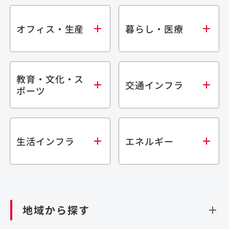
オフィス・生産
暮らし・医療
教育・文化・ス
オフィス
集合住宅
交通インフラ
ポーツ
生産・研究施設
宿泊施設
倉庫・物流施設
商業施設
医療・福祉施設
学校・教育施設
鉄道
生活インフラ
エネルギー
閉じる
文化・スポーツ施設
橋梁
閉じる
歴史的建造物
トンネル
道路
ダム
再生可能エネルギー
閉じる
空港施設
地域から探す
処理場・リサイクル施設
港湾/海洋施設
閉じる
上下水道施設