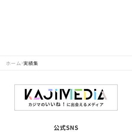
閉じる
岡山県
長崎県
広島県
熊本県
静岡県
愛知県
閉じる
米国
アラブ首長国連邦
山口県
大分県
徳島県
宮崎県
三重県
岐阜県
アルジェリア
インド
香川県
鹿児島県
愛媛県
沖縄県
閉じる
インドネシア
エジプト・アラブ共
高知県
閉じる
ホーム
実績集
エチオピア
オーストラリア
閉じる
ザンビア
シンガポール
ジンバブエ
スリランカ
いいね！
カジマの
に出会えるメディア
タイ
台湾
公式SNS