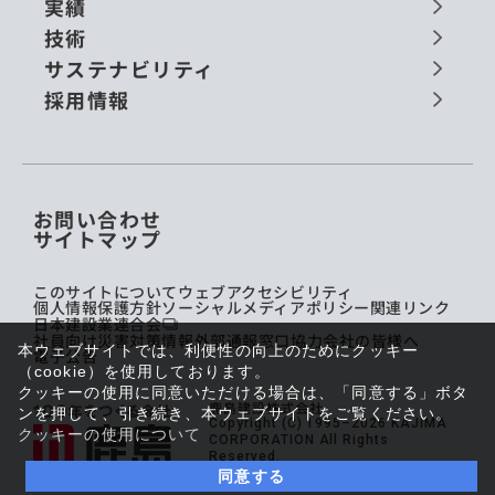
実績
技術
サステナビリティ
採用情報
お問い合わせ
サイトマップ
このサイトについて
ウェブアクセシビリティ
個人情報保護方針
ソーシャルメディアポリシー
関連リンク
日本建設業連合会
社員向け災害対策情報
外部通報窓口
協力会社の皆様へ
本ウェブサイトでは、利便性の向上のためにクッキー
電子公告
（cookie）を使用しております。
クッキーの使用に同意いただける場合は、「同意する」ボタ
鹿島建設株式会社
ンを押して、引き続き、本ウェブサイトをご覧ください。
Copyright (C) 1995–2026 KAJIMA
クッキーの使用について
CORPORATION All Rights
Reserved.
同意する