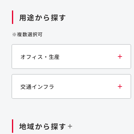
用途から探す
※複数選択可
オフィス・生産
交通インフラ
オフィス
集合住宅
学校・教育施設
生産・研究施設
宿泊施設
文化・スポーツ施設
商業施設
倉
閉じる
閉じる
閉じる
鉄道
ダム
再生可能エネルギー
処理場・リサイクル施設
橋梁
トン
地域から探す