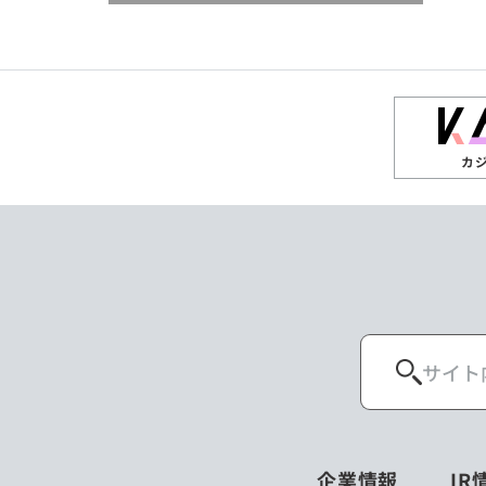
閉じる
閉じる
閉じる
高知県
ザンビア
シンガポール
閉じる
タイ
台湾
カ
ニュージーランド
パラオ
ポーランド
マレーシア
ロシア
企業情報
IR