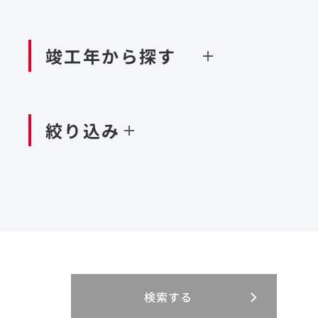
閉じる
空港施設
造成
港湾/海洋施設
竣工年から探す
北海道・東北
関東
閉じる
閉じる
絞り込み
中国・四国
九州・沖縄
北海道
茨城県
新潟県
京都府
青森県
栃木県
富山県
大阪府
岩手県
群馬県
石川県
滋賀県
秋田県
千葉県
長野県
奈良県
山形県
東京都
山梨県
和歌山県
福島県
神奈川県
静岡県
鳥取県
福岡県
米国
島根県
佐賀県
アラブ首長国連邦
岡山県
長崎県
設計・施工
大規模複合開発
閉じる
閉じる
閉じる
三重県
岐阜県
山口県
大分県
インドネシア
徳島県
宮崎県
エジプト・アラブ
香川県
鹿児島県
リニューアル
検索する