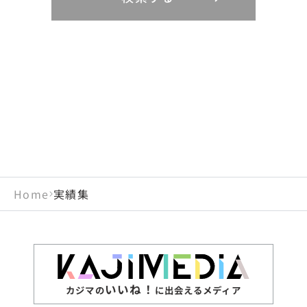
リニューアル
鳥取県
福岡県
島根県
佐賀県
長野県
奈良県
山梨県
和歌山県
海外
閉じる
閉じる
閉じる
岡山県
長崎県
広島県
熊本県
静岡県
愛知県
閉じる
米国
アラブ首長国連邦
山口県
大分県
徳島県
宮崎県
三重県
岐阜県
アルジェリア
インド
香川県
鹿児島県
愛媛県
沖縄県
閉じる
インドネシア
エジプト・アラブ共
高知県
閉じる
Home
実績集
エチオピア
オーストラリア
閉じる
ザンビア
シンガポール
ジンバブエ
スリランカ
いいね！
カジマの
に出会えるメディア