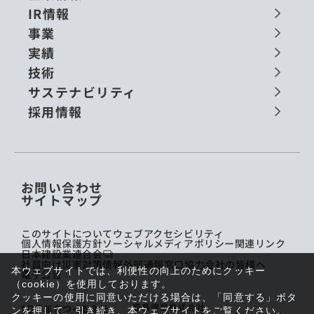
IR情報
事業
実績
技術
サステナビリティ
採用情報
お問い合わせ
サイトマップ
このサイトについて
ウェブアクセシビリティ
個人情報保護方針
ソーシャルメディアポリシー
関連リンク
日本建設業連合会
社員向け災害対策情報
外部通報窓口
協力会社の皆様へ
本ウェブサイトでは、利便性の向上のためにクッキー
電子公告
（cookie）を使用しております。
クッキーの使用に同意いただける場合は、「同意する」ボタ
鹿島建設株式会社
ンを押して、引き続き、本ウェブサイトをご覧ください。