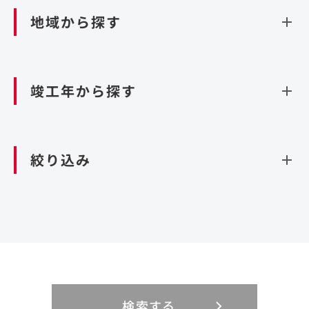
ダム
再生可能エネルギー
閉じる
空港施設
地域から探す
処理場・リサイクル施設
港湾/海洋施設
閉じる
上下水道施設
資源循環（廃棄物利活用施設）
閉じる
竣工年から探す
造成
北海道・東北
関東
閉じる
絞り込み
北海道
茨城県
青森県
栃木県
中部
近畿
岩手県
群馬県
宮城県
埼玉県
設計・施工
新潟県
京都府
富山県
大阪府
秋田県
千葉県
山形県
東京都
大規模複合開発
中国・四国
九州・沖縄
PFI
石川県
滋賀県
福井県
兵庫県
福島県
神奈川県
事業用地
検索する