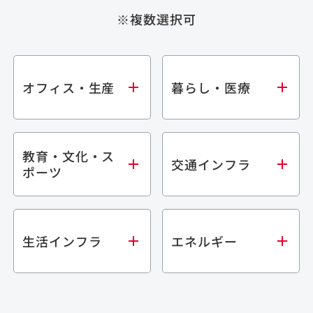
※複数選択可
オフィス・生産
暮らし・医療
教育・文化・ス
オフィス
集合住宅
交通インフラ
ポーツ
生産・研究施設
宿泊施設
倉庫・物流施設
商業施設
医療・福祉施設
学校・教育施設
鉄道
生活インフラ
エネルギー
閉じる
文化・スポーツ施設
橋梁
閉じる
歴史的建造物
トンネル
道路