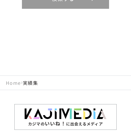
リニューアル
鳥取県
福岡県
島根県
佐賀県
長野県
奈良県
山梨県
和歌山県
海外
閉じる
閉じる
閉じる
岡山県
長崎県
広島県
熊本県
静岡県
愛知県
閉じる
米国
アラブ首長国連邦
山口県
大分県
徳島県
宮崎県
三重県
岐阜県
アルジェリア
インド
香川県
鹿児島県
愛媛県
沖縄県
閉じる
インドネシア
エジプト・アラブ共
高知県
閉じる
Home
実績集
エチオピア
オーストラリア
閉じる
ザンビア
シンガポール
ジンバブエ
スリランカ
いいね！
カジマの
に出会えるメディア