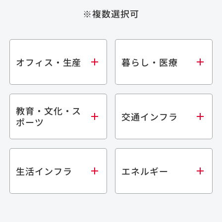
※複数選択可
オフィス・生産
暮らし・医療
教育・文化・ス
オフィス
集合住宅
交通インフラ
ポーツ
生産・研究施設
宿泊施設
倉庫・物流施設
商業施設
医療・福祉施設
学校・教育施設
鉄道
生活インフラ
エネルギー
閉じる
文化・スポーツ施設
橋梁
閉じる
歴史的建造物
トンネル
道路