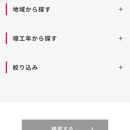
ダム
再生可能エネルギー
閉じる
空港施設
地域から探す
処理場・リサイクル施設
港湾/海洋施設
閉じる
上下水道施設
資源循環（廃棄物利活用施設）
閉じる
竣工年から探す
造成
北海道・東北
関東
閉じる
絞り込み
北海道
茨城県
青森県
栃木県
中部
近畿
岩手県
群馬県
宮城県
埼玉県
設計・施工
新潟県
京都府
富山県
大阪府
秋田県
千葉県
山形県
東京都
大規模複合開発
中国・四国
九州・沖縄
PFI
石川県
滋賀県
福井県
兵庫県
福島県
神奈川県
事業用地
検索する