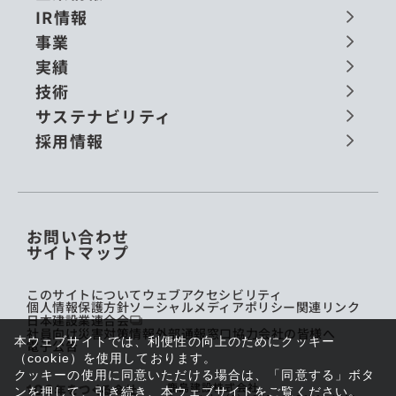
IR情報
事業
実績
技術
サステナビリティ
採用情報
お問い合わせ
サイトマップ
このサイトについて
ウェブアクセシビリティ
個人情報保護方針
ソーシャルメディアポリシー
関連リンク
日本建設業連合会
社員向け災害対策情報
外部通報窓口
協力会社の皆様へ
本ウェブサイトでは、利便性の向上のためにクッキー
電子公告
（cookie）を使用しております。
クッキーの使用に同意いただける場合は、「同意する」ボタ
鹿島建設株式会社
ンを押して、引き続き、本ウェブサイトをご覧ください。