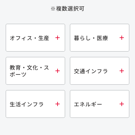
※複数選択可
オフィス・生産
暮らし・医療
教育・文化・ス
オフィス
集合住宅
交通インフラ
ポーツ
生産・研究施設
宿泊施設
倉庫・物流施設
商業施設
医療・福祉施設
学校・教育施設
鉄道
生活インフラ
エネルギー
閉じる
文化・スポーツ施設
橋梁
閉じる
歴史的建造物
トンネル
道路