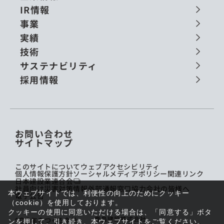
IR情報
事業
実績
技術
サステナビリティ
採用情報
お問い合わせ
サイトマップ
このサイトについて
ウェブアクセシビリティ
個人情報保護方針
ソーシャルメディアポリシー
関連リンク
日本建設業連合会
社員向け災害対策情報
外部通報窓口
協力会社の皆様へ
本ウェブサイトでは、利便性の向上のためにクッキー
電子公告
（cookie）を使用しております。
クッキーの使用に同意いただける場合は、「同意する」ボタ
鹿島建設株式会社
ンを押して、引き続き、本ウェブサイトをご覧ください。