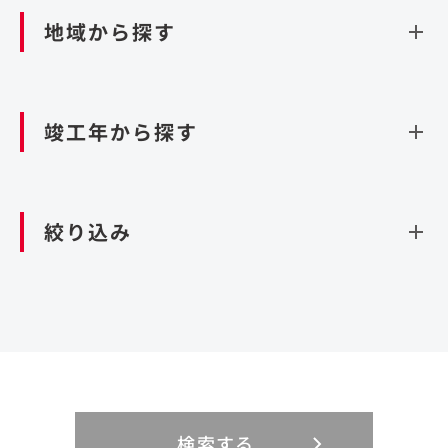
ダム
再生可能エネルギー
閉じる
空港施設
地域から探す
処理場・リサイクル施設
港湾/海洋施設
閉じる
上下水道施設
資源循環（廃棄物利活用施設）
閉じる
竣工年から探す
造成
北海道・東北
関東
閉じる
絞り込み
北海道
茨城県
青森県
栃木県
中部
近畿
岩手県
群馬県
宮城県
埼玉県
設計・施工
新潟県
京都府
富山県
大阪府
秋田県
千葉県
山形県
東京都
大規模複合開発
中国・四国
九州・沖縄
PFI
石川県
滋賀県
福井県
兵庫県
福島県
神奈川県
事業用地
検索する