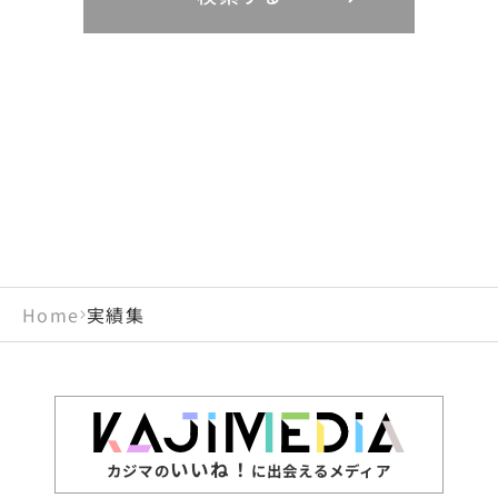
リニューアル
鳥取県
福岡県
島根県
佐賀県
長野県
奈良県
山梨県
和歌山県
海外
閉じる
閉じる
閉じる
岡山県
長崎県
広島県
熊本県
静岡県
愛知県
閉じる
米国
アラブ首長国連邦
山口県
大分県
徳島県
宮崎県
三重県
岐阜県
アルジェリア
インド
香川県
鹿児島県
愛媛県
沖縄県
閉じる
インドネシア
エジプト・アラブ共
高知県
閉じる
Home
実績集
エチオピア
オーストラリア
閉じる
ザンビア
シンガポール
ジンバブエ
スリランカ
いいね！
カジマの
に出会えるメディア