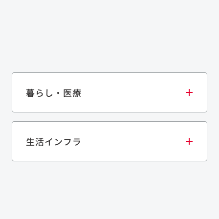
暮らし・医療
生活インフラ
庫・物流施設
医療・福祉施設
歴史的建造物
ネル
上下水道施設
道路
資源循環（廃棄物利活用施設）