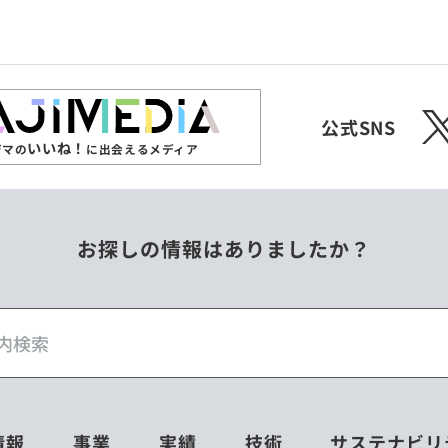
ジンバブエ
スリランカ
X
チェコ
中国
公式SNS
いいね！
ジマの
に出会えるメディア
フィリピン
ベトナム
お探しの情報はありましたか？
ミャンマー
メキシコ
情報
事業
実績
技術
サステナビリ