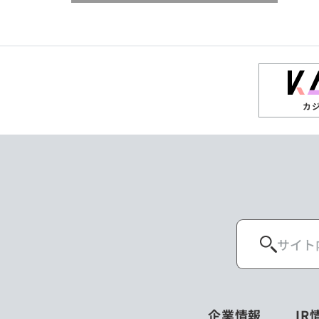
閉じる
閉じる
閉じる
高知県
ザンビア
シンガポール
閉じる
タイ
台湾
カ
ニュージーランド
パラオ
ポーランド
マレーシア
ロシア
企業情報
IR