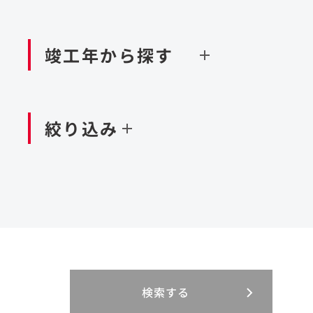
閉じる
空港施設
造成
港湾/海洋施設
竣工年から探す
北海道・東北
関東
閉じる
閉じる
絞り込み
中国・四国
九州・沖縄
北海道
茨城県
新潟県
京都府
青森県
栃木県
富山県
大阪府
岩手県
群馬県
石川県
滋賀県
秋田県
千葉県
長野県
奈良県
山形県
東京都
山梨県
和歌山県
福島県
神奈川県
静岡県
鳥取県
福岡県
米国
島根県
佐賀県
アラブ首長国連邦
岡山県
長崎県
設計・施工
大規模複合開発
閉じる
閉じる
閉じる
三重県
岐阜県
山口県
大分県
インドネシア
徳島県
宮崎県
エジプト・アラブ
香川県
鹿児島県
リニューアル
検索する