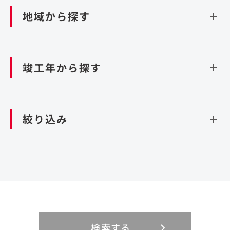
ダム
再生可能エネルギー
閉じる
空港施設
地域から探す
処理場・リサイクル施設
港湾/海洋施設
閉じる
上下水道施設
資源循環（廃棄物利活用施設）
閉じる
竣工年から探す
造成
北海道・東北
関東
閉じる
絞り込み
北海道
茨城県
青森県
栃木県
中部
近畿
岩手県
群馬県
宮城県
埼玉県
設計・施工
新潟県
京都府
富山県
大阪府
秋田県
千葉県
山形県
東京都
大規模複合開発
中国・四国
九州・沖縄
PFI
石川県
滋賀県
福井県
兵庫県
福島県
神奈川県
事業用地
検索する