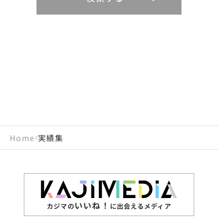
リニューアル
鳥取県
福岡県
島根県
佐賀県
長野県
奈良県
山梨県
和歌山県
海外
閉じる
閉じる
閉じる
岡山県
長崎県
広島県
熊本県
静岡県
愛知県
閉じる
米国
アラブ首長国連邦
山口県
大分県
徳島県
宮崎県
三重県
岐阜県
アルジェリア
インド
香川県
鹿児島県
愛媛県
沖縄県
閉じる
インドネシア
エジプト・アラブ共
高知県
閉じる
Home
実績集
エチオピア
オーストラリア
閉じる
ザンビア
シンガポール
ジンバブエ
スリランカ
いいね！
カジマの
に出会えるメディア