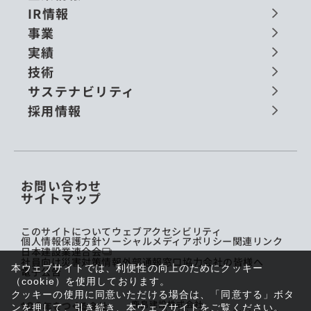
IR情報
事業
実績
技術
サステナビリティ
採用情報
お問い合わせ
サイトマップ
このサイトについて
ウェブアクセシビリティ
個人情報保護方針
ソーシャルメディアポリシー
関連リンク
日本建設業連合会
社員向け災害対策情報
外部通報窓口
協力会社の皆様へ
本ウェブサイトでは、利便性の向上のためにクッキー
電子公告
（cookie）を使用しております。
クッキーの使用に同意いただける場合は、「同意する」ボタ
鹿島建設株式会社
ンを押して、引き続き、本ウェブサイトをご覧ください。