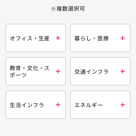
※複数選択可
オフィス・生産
暮らし・医療
教育・文化・ス
オフィス
集合住宅
交通インフラ
ポーツ
生産・研究施設
宿泊施設
倉庫・物流施設
商業施設
医療・福祉施設
学校・教育施設
鉄道
生活インフラ
エネルギー
閉じる
文化・スポーツ施設
橋梁
閉じる
歴史的建造物
トンネル
道路