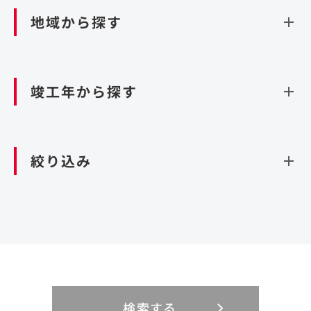
ダム
再生可能エネルギー
閉じる
空港施設
地域から探す
処理場・リサイクル施設
港湾/海洋施設
閉じる
上下水道施設
資源循環（廃棄物利活用施設）
閉じる
竣工年から探す
造成
北海道・東北
関東
閉じる
絞り込み
北海道
茨城県
青森県
栃木県
中部
近畿
岩手県
群馬県
宮城県
埼玉県
設計・施工
新潟県
京都府
富山県
大阪府
秋田県
千葉県
山形県
東京都
大規模複合開発
中国・四国
九州・沖縄
PFI
石川県
滋賀県
福井県
兵庫県
福島県
神奈川県
事業用地
検索する