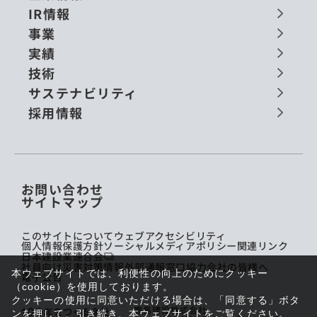
IR情報
事業
実績
技術
サステナビリティ
採用情報
お問い合わせ
サイトマップ
このサイトについて
ウェブアクセシビリティ
個人情報保護方針
ソーシャルメディアポリシー
関連リンク
日本建設業連合会
社員向け災害対策情報
外部通報窓口
協力会社の皆様へ
本ウェブサイトでは、利便性の向上のためにクッキー
電子公告
（cookie）を使用しております。
クッキーの使用に同意いただける場合は、「同意する」ボタ
鹿島建設株式会社
ンを押して、引き続き、本ウェブサイトをご覧ください。