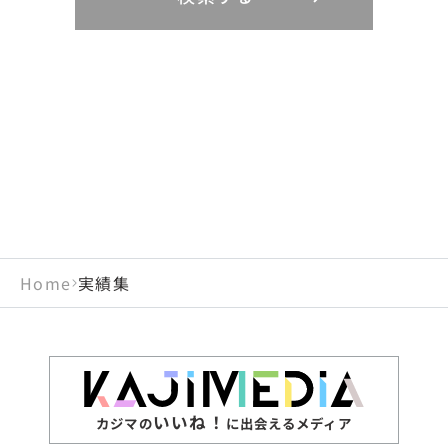
リニューアル
鳥取県
福岡県
島根県
佐賀県
長野県
奈良県
山梨県
和歌山県
海外
閉じる
閉じる
閉じる
岡山県
長崎県
広島県
熊本県
静岡県
愛知県
閉じる
米国
アラブ首長国連邦
山口県
大分県
徳島県
宮崎県
三重県
岐阜県
アルジェリア
インド
香川県
鹿児島県
愛媛県
沖縄県
閉じる
インドネシア
エジプト・アラブ共
高知県
閉じる
Home
実績集
エチオピア
オーストラリア
閉じる
ザンビア
シンガポール
ジンバブエ
スリランカ
いいね！
カジマの
に出会えるメディア