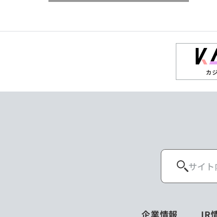
閉じる
閉じる
閉じる
高知県
ザンビア
シンガポール
閉じる
タイ
台湾
カ
ニュージーランド
パラオ
ポーランド
マレーシア
ロシア
企業情報
IR