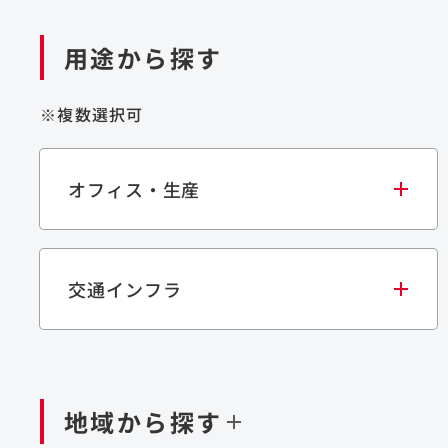
用途から探す
※複数選択可
オフィス・生産
交通インフラ
オフィス
集合住宅
学校・教育施設
生産・研究施設
宿泊施設
文化・スポーツ施設
商業施設
倉
閉じる
閉じる
閉じる
鉄道
ダム
再生可能エネルギー
処理場・リサイクル施設
橋梁
トン
地域から探す