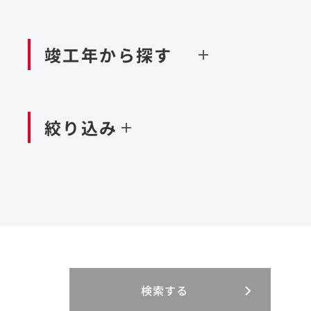
閉じる
空港施設
造成
港湾/海洋施設
竣工年から探す
北海道・東北
関東
閉じる
閉じる
絞り込み
中国・四国
九州・沖縄
北海道
茨城県
新潟県
京都府
青森県
栃木県
富山県
大阪府
岩手県
群馬県
石川県
滋賀県
秋田県
千葉県
長野県
奈良県
山形県
東京都
山梨県
和歌山県
福島県
神奈川県
静岡県
鳥取県
福岡県
米国
島根県
佐賀県
アラブ首長国連邦
岡山県
長崎県
設計・施工
大規模複合開発
閉じる
閉じる
閉じる
三重県
岐阜県
山口県
大分県
インドネシア
徳島県
宮崎県
エジプト・アラブ
香川県
鹿児島県
リニューアル
検索する