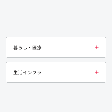
暮らし・医療
生活インフラ
庫・物流施設
医療・福祉施設
歴史的建造物
ネル
上下水道施設
道路
資源循環（廃棄物利活用施設）