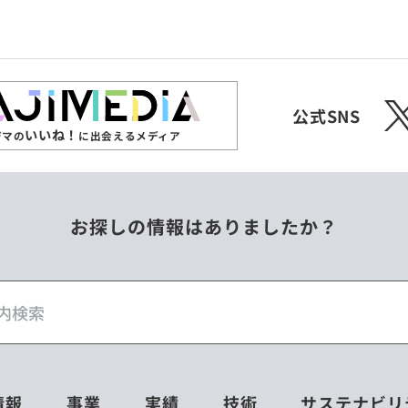
ジンバブエ
スリランカ
X
チェコ
中国
公式SNS
いいね！
ジマの
に出会えるメディア
フィリピン
ベトナム
お探しの情報はありましたか？
ミャンマー
メキシコ
情報
事業
実績
技術
サステナビリ