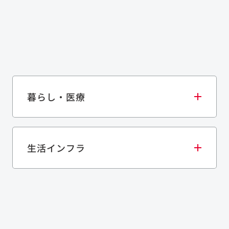
暮らし・医療
生活インフラ
庫・物流施設
医療・福祉施設
歴史的建造物
ネル
上下水道施設
道路
資源循環（廃棄物利活用施設）