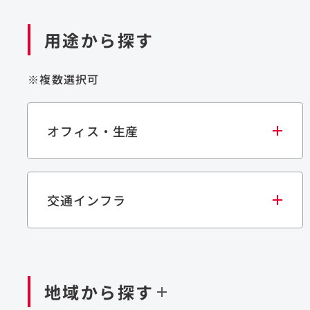
用途から探す
※複数選択可
オフィス・生産
交通インフラ
オフィス
集合住宅
学校・教育施設
生産・研究施設
宿泊施設
文化・スポーツ施設
商業施設
倉
閉じる
閉じる
閉じる
鉄道
ダム
再生可能エネルギー
処理場・リサイクル施設
橋梁
トン
地域から探す