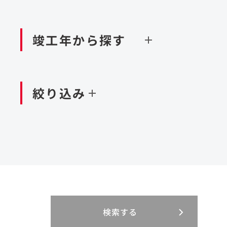
閉じる
空港施設
造成
港湾/海洋施設
竣工年から探す
北海道・東北
関東
閉じる
閉じる
絞り込み
中国・四国
九州・沖縄
北海道
茨城県
新潟県
京都府
青森県
栃木県
富山県
大阪府
岩手県
群馬県
石川県
滋賀県
秋田県
千葉県
長野県
奈良県
山形県
東京都
山梨県
和歌山県
福島県
神奈川県
静岡県
鳥取県
福岡県
米国
島根県
佐賀県
アラブ首長国連邦
岡山県
長崎県
設計・施工
大規模複合開発
閉じる
閉じる
閉じる
三重県
岐阜県
山口県
大分県
インドネシア
徳島県
宮崎県
エジプト・アラブ
香川県
鹿児島県
リニューアル
検索する