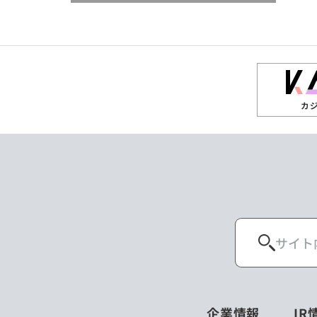
閉じる
閉じる
閉じる
高知県
ザンビア
シンガポール
閉じる
タイ
台湾
カ
ニュージーランド
パラオ
ポーランド
マレーシア
ロシア
企業情報
IR