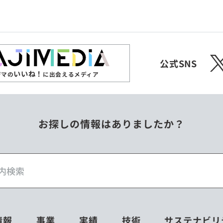
ジンバブエ
スリランカ
X
チェコ
中国
公式SNS
いいね！
ジマの
に出会えるメディア
フィリピン
ベトナム
お探しの情報はありましたか？
ミャンマー
メキシコ
情報
事業
実績
技術
サステナビリ