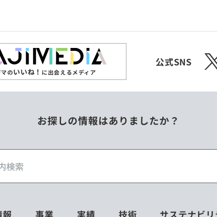
ジンバブエ
スリランカ
X
チェコ
中国
公式SNS
いいね！
ジマの
に出会えるメディア
フィリピン
ベトナム
お探しの情報はありましたか？
ミャンマー
メキシコ
情報
事業
実績
技術
サステナビリ