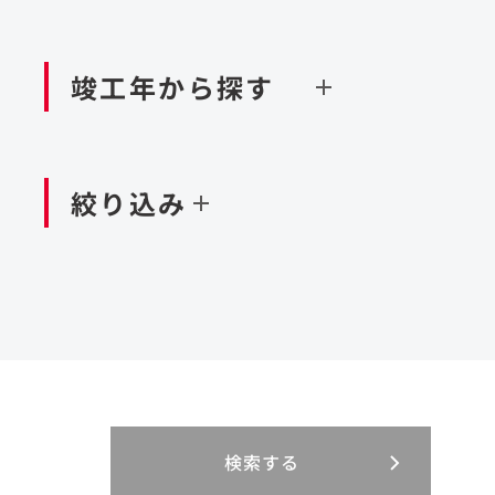
閉じる
空港施設
造成
港湾/海洋施設
竣工年から探す
北海道・東北
関東
閉じる
閉じる
絞り込み
中国・四国
九州・沖縄
北海道
茨城県
新潟県
京都府
青森県
栃木県
富山県
大阪府
岩手県
群馬県
石川県
滋賀県
秋田県
千葉県
長野県
奈良県
山形県
東京都
山梨県
和歌山県
福島県
神奈川県
静岡県
鳥取県
福岡県
米国
島根県
佐賀県
アラブ首長国連邦
岡山県
長崎県
設計・施工
大規模複合開発
閉じる
閉じる
閉じる
三重県
岐阜県
山口県
大分県
インドネシア
徳島県
宮崎県
エジプト・アラブ
香川県
鹿児島県
リニューアル
検索する