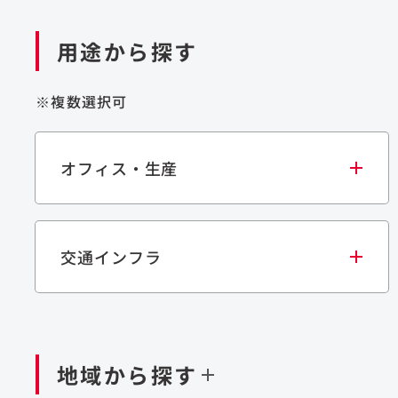
用途から探す
※複数選択可
オフィス・生産
交通インフラ
オフィス
集合住宅
学校・教育施設
生産・研究施設
宿泊施設
文化・スポーツ施設
商業施設
倉
閉じる
閉じる
閉じる
鉄道
ダム
再生可能エネルギー
処理場・リサイクル施設
橋梁
トン
地域から探す