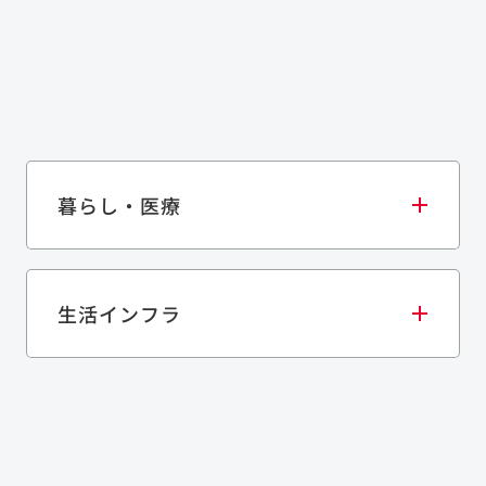
暮らし・医療
生活インフラ
庫・物流施設
医療・福祉施設
歴史的建造物
ネル
上下水道施設
道路
資源循環（廃棄物利活用施設）