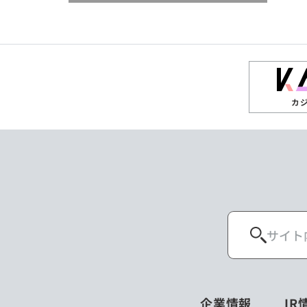
閉じる
閉じる
閉じる
高知県
ザンビア
シンガポール
閉じる
タイ
台湾
カ
ニュージーランド
パラオ
ポーランド
マレーシア
ロシア
企業情報
IR