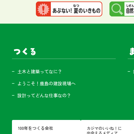
サイト内メニュー
つくる
ま
土木と建築ってなに？
ようこそ！鹿島の建設現場へ
設計ってどんな仕事なの？
100年をつくる会社
カジマのいいね！に
出会えるメディア