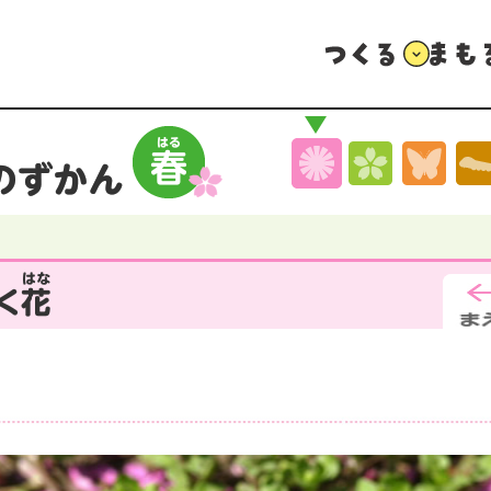
つくる
まもる