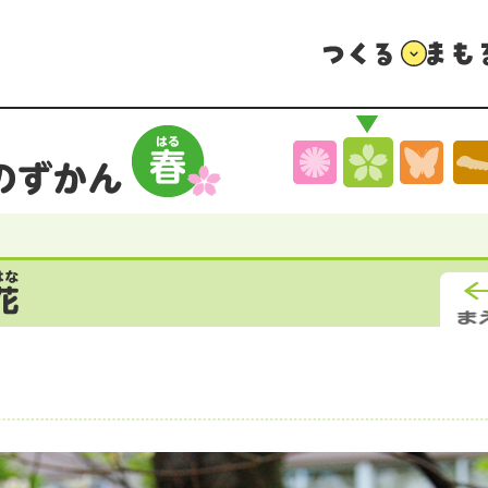
つくる
まもる