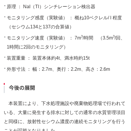
原理 ： NaI（Tl）シンチレーション検出器
モニタリング感度（実験値） ： 概ね10ベクレル/ l 程度
（セシウム134と137の合算値）
3
3
モニタリング速度（実験値） ： 7m
/時間 （3.5m
/回、
1時間に2回のモニタリング）
装置重量 ： 装置本体約4t、満水時約15t
外形寸法 ： 幅：2.7m、奥行：2.2m、高さ：2.6m
今後の展開
本装置により、下水処理施設や廃棄物処理場で行われて
いる、大量に発生する排水に対しての通常の水質管理項目
と同様に、放射性セシウム濃度の連続モニタリングを行う
ことが可能となりました。