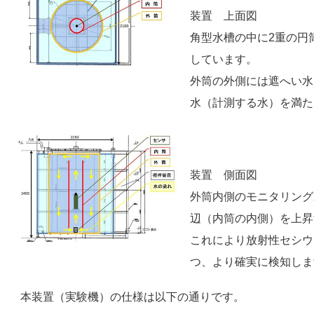
装置 上面図
角型水槽の中に2重の円
しています。
外筒の外側には遮へい水
水（計測する水）を満た
装置 側面図
外筒内側のモニタリング
辺（内筒の内側）を上昇
これにより放射性セシウ
つ、より確実に検知しま
本装置（実験機）の仕様は以下の通りです。