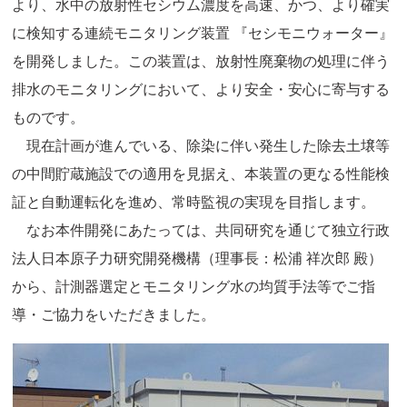
より、水中の放射性セシウム濃度を高速、かつ、より確実
に検知する連続モニタリング装置 『セシモニウォーター』
を開発しました。この装置は、放射性廃棄物の処理に伴う
排水のモニタリングにおいて、より安全・安心に寄与する
ものです。
現在計画が進んでいる、除染に伴い発生した除去土壌等
の中間貯蔵施設での適用を見据え、本装置の更なる性能検
証と自動運転化を進め、常時監視の実現を目指します。
なお本件開発にあたっては、共同研究を通じて独立行政
法人日本原子力研究開発機構（理事長：松浦 祥次郎 殿）
から、計測器選定とモニタリング水の均質手法等でご指
導・ご協力をいただきました。