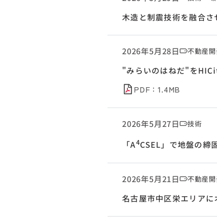
木造と制震技術を融合さ
2026年5月28日
不動産開
"みらいのはねだ"をHI
PDF：1.4MB
2026年5月27日
技術
4
「A
CSEL」で地盤の締固
2026年5月21日
不動産開
名古屋市中区栄エリアに