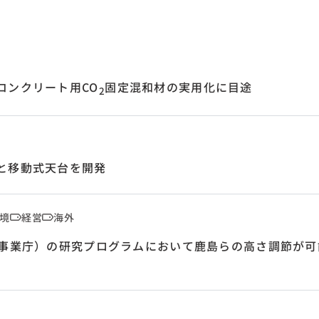
コンクリート用CO
固定混和材の実用化に目途
2
と移動式天台を開発
境
経営
海外
益事業庁）の研究プログラムにおいて鹿島らの高さ調節が可