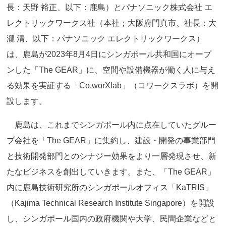
長：天野 裕正、以下：鹿島）とパナソニック株式会社 エ
レクトリックワークス社（本社；大阪府門真市、社長：大
瀧 清、以下：パナソニック エレクトリックワークス）
は、鹿島が2023年8月4日にシンガポール共和国にオープ
ンした「The GEAR」に、空間や設備機器が働く人に与え
る効果を実証する「Co.worXlab」（コワークスラボ）を開
設します。
鹿島は、これまでシンガポール内に点在していたグルー
プ会社を「The GEAR」に集約し、建設・開発の事業部門
と技術開発部門とのシナジー効果をより一層発現させ、新
たなビジネスを創出していきます。また、「The GEAR」
内に鹿島技術研究所のシンガポールオフィス「KaTRIS」
（Kajima Technical Research Institute Singapore）を開設
し、シンガポール国内の政府機関や大学、民間企業などと